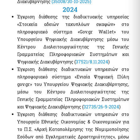
Διακυβέρνησης
(35008/30-10-2025)
Αιγιαλοί - Δημόσια Περιουσία
Μισθοδοσία υπαλλήλων Υπ. Οικονομικών & Εποπτευόμενων
2024
Φορέων
e-Δημοπρασίες Αιγιαλών
Έγκριση διάθεσης της διαδικτυακής υπηρεσίας
e-Δελτίο Ατομικής Υπηρεσιακής Κατάστασης (ΔΑΥΚ)
Ευρετήριο και Χάρτης Καθορισμένου Αιγιαλού
«Στοιχεία αδειών ταχυπλόων σκαφών» στο
e-Aιτήσεις προς τις Υπηρεσίες Δημόσιας Περιουσίας
πληροφοριακό σύστημα «Gov.gr Wallet» του
Ψηφιακές Υπηρεσίες Κοινωφελών Περιουσιών
Ακίνητα
Υπουργείου Ψηφιακής Διακυβέρνησης μέσω του
Εκτιμήσεις Τιμών Ζώνης ΑΠΑΑ
Κέντρου Διαλειτουργικότητας της Γενικής
Μητρώο Αξιών Μεταβιβάσεων Ακινήτων
Γραμματείας Πληροφοριακών Συστημάτων και
Επιχειρήσεις
Φύλλα Υπολογισμού ΑΠΑΑ
Ψηφιακής Διακυβέρνησης (
37521/8.11.2024
)
Εξωδικαστικός Μηχανισμός
Έγκριση διάθεσης διαδικτυακών υπηρεσιών στο
Μητρώο Δεξαμενών Ενεργειακών Προϊόντων
πληροφοριακό σύστημα «Ενιαία Ψηφιακή Πύλη
Μητρώο Πραγματικών Δικαιούχων
Οδηγίες - Έντυπα
gov.gr» του Υπουργείου Ψηφιακής Διακυβέρνησης,
Προστασία επιχειρήσεων πληγέντων Κορωνοϊού Αίτηση
e-Έντυπα
μέσω του Κέντρου Διαλειτουργικότητας της
υπαγωγής στη διαδικασία συνεισφοράς Δημοσίου στην
αποπληρωμή επιχειρηματικών δανείων
Γενικής Γραμματείας Πληροφοριακών Συστημάτων
Know Your Business – (eGov-KYB)
και Ψηφιακής Διακυβέρνησης (
32735/26-9-2024
)
Λοιπές Υπηρεσίες Δ.Δ.
Σύστημα Ιχνηλασιμότητας Καπνικών Προϊόντων (ID Issuer)
Έγκριση διάθεσης διαδικτυακών υπηρεσιών στο
Εθνικό Μητρώο Επικοινωνίας (Ε.Μ.Επ) Κέντρο Ειδοποιήσεων
Υπουργείο Εθνικής Οικονομίας & Οικονομικών για
Κράτος φιλικό προς τον πολίτη (ΔΔ)
το Π.Σ. «Αρχή Καταπολέμησης της Νομιμοποίησης
Υπηρεσία Εξουσιοδότησης Χρηστών Οριζόντιων
Aκίνητα
Εσόδων από Εγκληματικές Δραστηριότητες», μέσω
Πληροφοριακών Συστημάτων Δημόσιας Διοίκησης