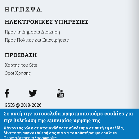
της χρηματοδότησης της τρομοκρατίας
Ελεγκτικές Υπηρεσίες Ελληνικού Δημοσίου
Υποσέλιδο
Η Γ.Γ.Π.Σ.Ψ.Δ.
Υποβολή δήλωσης "ΠΟΘΕΝ ΕΣΧΕΣ"
ΗΛΕΚΤΡΟΝΙΚΕΣ ΥΠΗΡΕΣΙΕΣ
Απόκρυψη λίστας
Επιδόματα- Παροχές
Προς τη Δημόσια Διοίκηση
Κοινωνικό μέρισμα
Προς Πολίτες και Επιχειρήσεις
Μεταφορικό Ισοδύναμο
ΠΡΟΣΒΑΣΗ
Χάρτης του Site
Στοιχεία Πολιτών και εξ Αποστάσεως Εξυπηρέτηση
Όροι Xρήσης
myConsulLive - Εξυπηρέτηση με τηλεδιάσκεψη από
Προξενική Αρχή του Υπουργείου Εξωτερικών
myKEPlive - Εξυπηρέτηση με τηλεδιάσκεψη από Κέντρο
Εξυπηρέτησης Πολιτών (ΚΕΠ)
Ηλεκτρονικό αίτημα ραντεβού σε Κέντρο Εξυπηρέτησης
GSIS @ 2018-2026
Πολιτών (ΚΕΠ)
myEFKALive - Εξυπηρέτηση με τηλεδιάσκεψη από τον e-ΕΦΚΑ
Σε αυτή την ιστοσελίδα χρησιμοποιούμε cookies για
την βελτίωση της εμπειρίας χρήσης της
Πλατφόρμα Φυσικού Ραντεβού ΔΥΠΑ
Κάνοντας κλικ σε οποιονδήποτε σύνδεσμο σε αυτή τη σελίδα,
myDIMOSlive – Eξυπηρέτηση με τηλεδιάσκεψη από τον Δήμο
δίνετε τη συγκατάθεσή σας για να τοποθετήσουμε cookies.
σας
Περισσότερες πληροφορίες