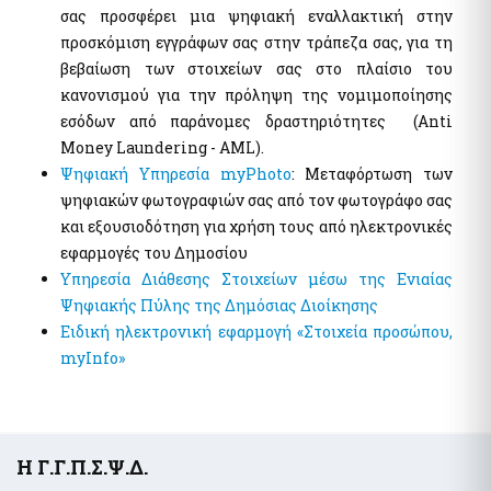
Αιγιαλοί - Δημόσια Περιουσία
σας προσφέρει μια ψηφιακή εναλλακτική στην
Μισθοδοσία υπαλλήλων Υπ. Οικονομικών & Εποπτευόμενων
Φορέων
e-Δημοπρασίες Αιγιαλών
προσκόμιση εγγράφων σας στην τράπεζα σας, για τη
e-Δελτίο Ατομικής Υπηρεσιακής Κατάστασης (ΔΑΥΚ)
Ευρετήριο και Χάρτης Καθορισμένου Αιγιαλού
βεβαίωση των στοιχείων σας στο πλαίσιο του
κανονισμού για την πρόληψη της νομιμοποίησης
e-Aιτήσεις προς τις Υπηρεσίες Δημόσιας Περιουσίας
εσόδων από παράνομες δραστηριότητες (Anti
Ψηφιακές Υπηρεσίες Κοινωφελών Περιουσιών
Ακίνητα
Money Laundering - AML).
Εκτιμήσεις Τιμών Ζώνης ΑΠΑΑ
Ψηφιακή Υπηρεσία myPhoto
: Μεταφόρτωση των
Μητρώο Αξιών Μεταβιβάσεων Ακινήτων
Επιχειρήσεις
ψηφιακών φωτογραφιών σας από τον φωτογράφο σας
Φύλλα Υπολογισμού ΑΠΑΑ
Εξωδικαστικός Μηχανισμός
και εξουσιοδότηση για χρήση τους από ηλεκτρονικές
Μητρώο Δεξαμενών Ενεργειακών Προϊόντων
εφαρμογές του Δημοσίου
Μητρώο Πραγματικών Δικαιούχων
Υπηρεσία Διάθεσης Στοιχείων μέσω της Ενιαίας
Οδηγίες - Έντυπα
Ψηφιακής Πύλης της Δημόσιας Διοίκησης
Προστασία επιχειρήσεων πληγέντων Κορωνοϊού Αίτηση
e-Έντυπα
υπαγωγής στη διαδικασία συνεισφοράς Δημοσίου στην
Ειδική ηλεκτρονική εφαρμογή «Στοιχεία προσώπου,
αποπληρωμή επιχειρηματικών δανείων
myInfo»
Know Your Business – (eGov-KYB)
Λοιπές Υπηρεσίες Δ.Δ.
Σύστημα Ιχνηλασιμότητας Καπνικών Προϊόντων (ID Issuer)
Εθνικό Μητρώο Επικοινωνίας (Ε.Μ.Επ) Κέντρο Ειδοποιήσεων
Κράτος φιλικό προς τον πολίτη (ΔΔ)
Υπηρεσία Εξουσιοδότησης Χρηστών Οριζόντιων
Υποσέλιδο
Η Γ.Γ.Π.Σ.Ψ.Δ.
Aκίνητα
Πληροφοριακών Συστημάτων Δημόσιας Διοίκησης