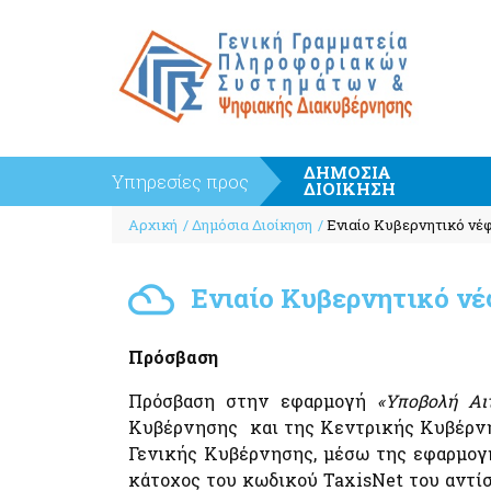
ΔΗΜΟΣΙΑ
Υπηρεσίες προς
ΔΙΟΙΚΗΣΗ
Breadcrumb
Κέντρο Διαλειτουργικότητας (ΚΕ.Δ) Υπουργείου
Πληρωμές και Εισπράξεις
Αρχική
Δημόσια Διοίκηση
Ενιαίο Κυβερνητικό νέφ
Ψηφιακής Διακυβέρνησης
e-Παράβολο
Εφαρμογή Διαχείρισης Αιτημάτων
Συντάξεις Δημοσίου
Διαλειτουργικότητας (ΕΔΑ)
Ενιαίο Κυβερνητικό νέ
PEPPOL
Κοινός Οδηγός Υλοποίησης Διαδικτυακών
Υπηρεσιών
ΕΘΝΙΚΗ ΑΡΧΗ PEPPOL
Πλατφόρμα Διαχείρισης και Υποστήριξης των
Πρόσβαση
Ευρωπαϊκό Πρότυπο (ΕΛΟΤ EN 16931)
Διαδικτυακών Υπηρεσιών (web services) Enterpri
Ηλεκτρονικό Τιμολόγιο στις Δημόσιες Συμβάσεις
Service Bus (ESB)
Πρόσβαση στην εφαρμογή
«Υποβολή Αι
Μητρώο Διαλειτουργικότητας
Κυβέρνησης και της Κεντρικής Κυβέρνησ
Γενικής Κυβέρνησης, μέσω της εφαρμο
κάτοχος του κωδικού TaxisNet του αντίσ
Πληρωμές - Εισπράξεις
Επιχειρήσεις