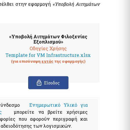
ισέλθει στην εφαρμογή
«Υποβολή Αιτημάτων
τυπα
λογία Πολιτών / Επιχειρήσεων
ητα Ε9 / ΕΝΦΙΑ / Μισθωτήρια
όματα / Παροχές
ματα
«Υποβολή Αιτημάτων Φιλοξενίας
Εξοπλισμού»
Οδηγίες Χρήσης
Template for VM Infrastructure.xlsx
(για επισύναψη
εντός
της εφαρμογής)
όματα- Παροχές
Είσοδος
ωνικό μέρισμα
φορικό Ισοδύναμο
 σύνδεσμο
Ενημερωτικό Υλικό για
ς
μπορείτε να βρείτε χρήσιμες
φορίες που αφορούν περιγραφή και
 αδειοδότησης των λογισμικών.