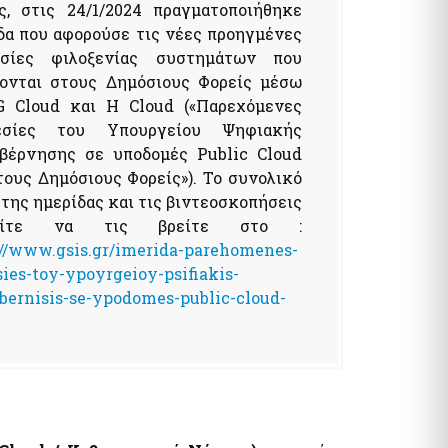
ς, στις 24/1/2024 πραγματοποιήθηκε
δα που αφορούσε τις νέες προηγμένες
εσίες φιλοξενίας συστημάτων που
ονται στους Δημόσιους Φορείς μέσω
 Cloud και H Cloud («Παρεχόμενες
εσίες του Υπουργείου Ψηφιακής
βέρνησης σε υποδομές Public Cloud
τους Δημόσιους Φορείς»). Το συνολικό
 της ημερίδας και τις βιντεοσκοπήσεις
ρείτε να τις βρείτε στο :
://www.gsis.gr/imerida-parehomenes-
sies-toy-ypoyrgeioy-psifiakis-
bernisis-se-ypodomes-public-cloud-