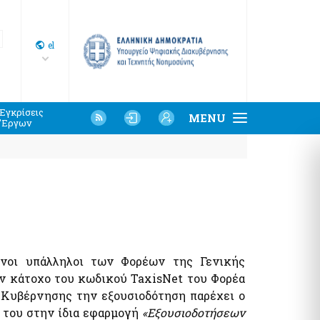
Select
el
your
language
Εγκρίσεις
MENU
'Εργων
φόρμα Υποβολής Αιτημάτων Φιλοξενίας,
αλοί - Δημόσια Περιουσία
ρεσης Προμήθειας, Παροχής αδειών λογισμικού
μοπρασίες Αιγιαλών
Καταγραφής Υποδομής
τήριο και Χάρτης Καθορισμένου Αιγιαλού
τήσεις προς τις Υπηρεσίες Δημόσιας Περιουσίας
ακές Υπηρεσίες Κοινωφελών Περιουσιών
νοι υπάλληλοι των Φορέων της Γενικής
ν κάτοχο του κωδικού TaxisNet του Φορέα
ς Κυβέρνησης την εξουσιοδότηση παρέχει ο
 του στην ίδια εφαρμογή
«Εξουσιοδοτήσεων
ίες - Έντυπα
εσίες ΑΑΔΕ