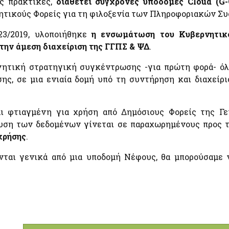
ίς πρακτικές,
διαθέτει σύγχρονες υποδομές Cloud (G
Απόκρυψη λίστας
ητικούς Φορείς για τη φιλοξενία των Πληροφοριακών Σ
23/2019, υλοποιήθηκε
η ενσωμάτωση του Κυβερνητικο
η,
την άμεση διαχείριση της ΓΓΠΣ & ΨΔ
.
α
ρνητική στρατηγική συγκέντρωσης -για πρώτη φορά- 
ης, σε μια ενιαία δομή υπό τη συντήρηση και διαχεί
ι φτιαγμένη για χρήση από Δημόσιους Φορείς της Γε
υση των δεδομένων γίνεται σε παραχωρημένους προς τ
Απόκρυψη λίστας
χρήσης
.
ται γενικά από μια υποδομή Νέφους, θα μπορούσαμε ν