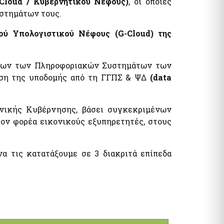
-Cloud / Κυβερνητικού Νέφους)
, οι οποίες
υστημάτων τους.
ύ Υπολογιστικού Νέφους (G-Cloud) της
όλων των Πληροφοριακών Συστημάτων των
ριση της υποδομής από τη ΓΓΠΣ & ΨΔ
(data
νικής Κυβέρνησης, βάσει συγκεκριμένων
ον φορέα εικονικούς εξυπηρετητές, στους
α τις κατατάξουμε σε 3 διακριτά επίπεδα