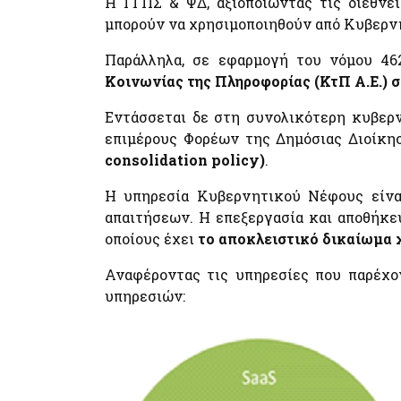
Η ΓΓΠΣ & ΨΔ, αξιοποιώντας τις διεθνε
myNAFTILIA.live
μπορούν να χρησιμοποιηθούν από Κυβερν
myOEYlive - Εξυπηρέτηση με τηλεδιάσκεψη από
Γραφείο Ο.Ε.Υ. του Υπουργείου Εξωτερικών
Παράλληλα, σε εφαρμογή του νόμου 46
myPyrasfaleialive - Εξυπηρέτηση με τηλεδιάσκεψ
Κοινωνίας της Πληροφορίας (ΚτΠ Α.Ε.) σ
τηλεφωνική επικοινωνία ή φυσική παρουσία από τ
Γραφεία Προληπτικής και Κατασταλτικής
Πυρασφάλειας των ΔΙ.Π.Υ.Ν./ΔΙ.Π.Υ. του
Εντάσσεται δε στη συνολικότερη κυβε
Πυροσβεστικού Σώματος Ελλάδος
επιμέρους Φορέων της Δημόσιας Διοίκησ
mySynigoroslive - Εξυπηρέτηση με τηλεδιάσκεψη
consolidation policy)
.
από τον Συνήγορο του Πολίτη
Η υπηρεσία Κυβερνητικού Νέφους είνα
απαιτήσεων. Η επεξεργασία και αποθήκε
οποίους έχει
το αποκλειστικό δικαίωμα 
Αναφέροντας τις υπηρεσίες που παρέχον
υπηρεσιών: