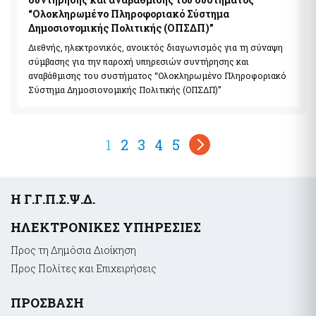
“Ολοκληρωμένο Πληροφοριακό Σύστημα
Δημοσιονομικής Πολιτικής (ΟΠΣΔΠ)”
Διεθνής, ηλεκτρονικός, ανοικτός διαγωνισμός για τη σύναψη
σύμβασης για την παροχή υπηρεσιών συντήρησης και
αναβάθμισης του συστήματος “Ολοκληρωμένο Πληροφοριακό
Σύστημα Δημοσιονομικής Πολιτικής (ΟΠΣΔΠ)”
Σελιδοποίηση
Τρέχουσα
1
Page
2
Page
3
Page
4
Page
5
σελίδα
Υποσέλιδο
Η Γ.Γ.Π.Σ.Ψ.Δ.
ΗΛΕΚΤΡΟΝΙΚΕΣ ΥΠΗΡΕΣΙΕΣ
Προς τη Δημόσια Διοίκηση
Προς Πολίτες και Επιχειρήσεις
ΠΡΟΣΒΑΣΗ