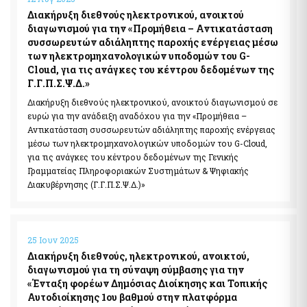
Διακήρυξη διεθνούς ηλεκτρονικού, ανοικτού
Pythia: Ερευνητικό έργο για την ανάπτυξη της τεχνολογίας
των chatbots
διαγωνισμού για την «Προμήθεια – Αντικατάσταση
συσσωρευτών αδιάληπτης παροχής ενέργειας μέσω
Εθνικές Βουλευτικές και Αυτοδιοικητικές Εκλογές 2023
των ηλεκτρομηχανολογικών υποδομών του G-
Εθνικό Μητρώο Ζώων Συντροφιάς (Ε.Μ.Ζ.Σ.)
Cloud, για τις ανάγκες του κέντρου δεδομένων της
Υπηρεσία Πληρωμής Ειδικής Εκλογικής Αποζημίωσης
Γ.Γ.Π.Σ.Ψ.Δ.»
Βουλευτικών Εκλογών της 21ης Μαΐου 2023
Διακήρυξη διεθνούς ηλεκτρονικού, ανοικτού διαγωνισμού σε
Υπηρεσία Πληρωμής Ειδικής Εκλογικής Αποζημίωσης
ευρώ για την ανάδειξη αναδόχου για την «Προμήθεια –
Βουλευτικών Εκλογών της 25ης Ιουνίου 2023
Αντικατάσταση συσσωρευτών αδιάληπτης παροχής ενέργειας
Ψηφιακό Μητρώο Μελών Λεσχών Φιλάθλων
μέσω των ηλεκτρομηχανολογικών υποδομών του G-Cloud,
e-έντυπα
για τις ανάγκες του κέντρου δεδομένων της Γενικής
Γραμματείας Πληροφοριακών Συστημάτων & Ψηφιακής
Διακυβέρνησης (Γ.Γ.Π.Σ.Ψ.Δ.)»
Απόκρυψη λίστας
25 Ιουν 2025
Διακήρυξη διεθνούς, ηλεκτρονικού, ανοικτού,
διαγωνισμού για τη σύναψη σύμβασης για την
«Ένταξη φορέων Δημόσιας Διοίκησης και Τοπικής
Αυτοδιοίκησης 1ου βαθμού στην πλατφόρμα