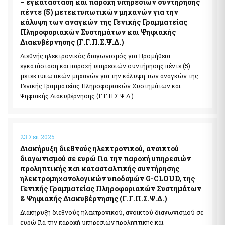
– εγκατάσταση και παροχή υπηρεσιών συντήρησης
της χρηματοδότησης της τρομοκρατίας
Ελεγκτικές Υπηρεσίες Ελληνικού Δημοσίου
πέντε (5) μετεκτυπωτικών μηχανών για την
Υποβολή δήλωσης "ΠΟΘΕΝ ΕΣΧΕΣ"
κάλυψη των αναγκών της Γενικής Γραμματείας
Πληροφοριακών Συστημάτων και Ψηφιακής
Απόκρυψη λίστας
Διακυβέρνησης (Γ.Γ.Π.Σ.Ψ.Δ.)
Επιδόματα- Παροχές
Διεθνής ηλεκτρονικός διαγωνισμός για Προμήθεια –
Κοινωνικό μέρισμα
εγκατάσταση και παροχή υπηρεσιών συντήρησης πέντε (5)
Μεταφορικό Ισοδύναμο
μετεκτυπωτικών μηχανών για την κάλυψη των αναγκών της
Γενικής Γραμματείας Πληροφοριακών Συστημάτων και
Ψηφιακής Διακυβέρνησης (Γ.Γ.Π.Σ.Ψ.Δ.)
Στοιχεία Πολιτών και εξ Αποστάσεως Εξυπηρέτηση
myConsulLive - Εξυπηρέτηση με τηλεδιάσκεψη από
Προξενική Αρχή του Υπουργείου Εξωτερικών
23 Σεπ 2025
myKEPlive - Εξυπηρέτηση με τηλεδιάσκεψη από Κέντρο
Διακήρυξη διεθνούς ηλεκτρονικού, ανοικτού
Εξυπηρέτησης Πολιτών (ΚΕΠ)
διαγωνισμού σε ευρώ Για την παροχή υπηρεσιών
Ηλεκτρονικό αίτημα ραντεβού σε Κέντρο Εξυπηρέτησης
προληπτικής και κατασταλτικής συντήρησης
Πολιτών (ΚΕΠ)
ηλεκτρομηχανολογικών υποδομών G-CLOUD, της
myEFKALive - Εξυπηρέτηση με τηλεδιάσκεψη από τον e-ΕΦΚΑ
Γενικής Γραμματείας Πληροφοριακών Συστημάτων
Πλατφόρμα Φυσικού Ραντεβού ΔΥΠΑ
& Ψηφιακής Διακυβέρνησης (Γ.Γ.Π.Σ.Ψ.Δ.)
myDIMOSlive – Eξυπηρέτηση με τηλεδιάσκεψη από τον Δήμο
Διακήρυξη διεθνούς ηλεκτρονικού, ανοικτού διαγωνισμού σε
σας
ευρώ Για την παροχή υπηρεσιών προληπτικής και