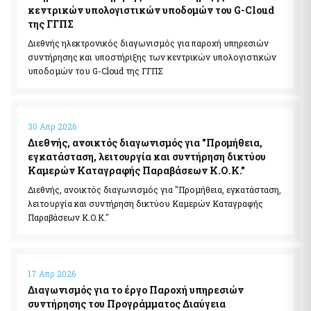
Αιγιαλοί - Δημόσια Περιουσία
κεντρικών υπολογιστικών υποδομών του G-Cloud
Μισθοδοσία υπαλλήλων Υπ. Οικονομικών & Εποπτευόμενων
Φορέων
της ΓΓΠΣ
e-Δημοπρασίες Αιγιαλών
e-Δελτίο Ατομικής Υπηρεσιακής Κατάστασης (ΔΑΥΚ)
Ευρετήριο και Χάρτης Καθορισμένου Αιγιαλού
Διεθνής ηλεκτρονικός διαγωνισμός για παροχή υπηρεσιών
συντήρησης και υποστήριξης των κεντρικών υπολογιστικών
e-Aιτήσεις προς τις Υπηρεσίες Δημόσιας Περιουσίας
υποδομών του G-Cloud της ΓΓΠΣ
Ψηφιακές Υπηρεσίες Κοινωφελών Περιουσιών
Ακίνητα
Εκτιμήσεις Τιμών Ζώνης ΑΠΑΑ
Μητρώο Αξιών Μεταβιβάσεων Ακινήτων
Επιχειρήσεις
30 Απρ 2026
Φύλλα Υπολογισμού ΑΠΑΑ
Εξωδικαστικός Μηχανισμός
Διεθνής, ανοικτός διαγωνισμός για "Προμήθεια,
εγκατάσταση, λειτουργία και συντήρηση δικτύου
Μητρώο Δεξαμενών Ενεργειακών Προϊόντων
Καμερών Καταγραφής Παραβάσεων Κ.Ο.Κ."
Μητρώο Πραγματικών Δικαιούχων
Οδηγίες - Έντυπα
Διεθνής, ανοικτός διαγωνισμός για "Προμήθεια, εγκατάσταση,
Προστασία επιχειρήσεων πληγέντων Κορωνοϊού Αίτηση
e-Έντυπα
υπαγωγής στη διαδικασία συνεισφοράς Δημοσίου στην
λειτουργία και συντήρηση δικτύου Καμερών Καταγραφής
αποπληρωμή επιχειρηματικών δανείων
Παραβάσεων Κ.Ο.Κ."
Know Your Business – (eGov-KYB)
Λοιπές Υπηρεσίες Δ.Δ.
Σύστημα Ιχνηλασιμότητας Καπνικών Προϊόντων (ID Issuer)
Εθνικό Μητρώο Επικοινωνίας (Ε.Μ.Επ) Κέντρο Ειδοποιήσεων
17 Απρ 2026
Κράτος φιλικό προς τον πολίτη (ΔΔ)
Διαγωνισμός για το έργο Παροχή υπηρεσιών
Υπηρεσία Εξουσιοδότησης Χρηστών Οριζόντιων
Aκίνητα
συντήρησης του Προγράμματος Διαύγεια
Πληροφοριακών Συστημάτων Δημόσιας Διοίκησης