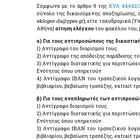
Σύμφωνα με το άρθρο 9 της
ΚΥΑ 44442/2
e-Παράβολο
Εξωδικαστικός Μηχανισμός
σύνολο της δικαιούμενης αποζημίωσης, 
Ενιαία Αρχή Πληρωμής (ΕΑΠ)
Μητρώο Δεξαμενών Ενεργειακών Προϊόντων
ekloges-da@ypes.gr
), είτε ταχυδρομικά (
Ενιαίο Σύστημα Πληρωμών (ΕΣΥΠ)
Μητρώο Πραγματικών Δικαιούχων
Αθήνα)
αίτηση ελέγχου
του φακέλου του, 
Μισθοδοσία υπαλλήλων Υπ. Οικονομικών &
Προστασία επιχειρήσεων πληγέντων Κορωνοϊού
Εποπτευόμενων Φορέων
Αίτηση υπαγωγής στη διαδικασία συνεισφοράς
α) Για τους αντιπροσώπους της δικαστικ
Δημοσίου στην αποπληρωμή επιχειρηματικών
e-Δελτίο Ατομικής Υπηρεσιακής Κατάστασης (ΔΑΥ
δανείων
1) Αντίγραφο του διορισμού τους.
Know Your Business – (eGov-KYB)
2) Αντίγραφο της απόδειξης παράδοσης το
Λοιπές Υπηρεσίες Δ.Δ.
Σύστημα Ιχνηλασιμότητας Καπνικών Προϊόντων (
3) Αντίγραφο διατακτικής για περιπτώσε
Issuer)
Ενότητας όπου υπηρετούν.
Εθνικό Μητρώο Επικοινωνίας (Ε.Μ.Επ) Κέντρο
Ειδοποιήσεων
4) Αντίγραφο ΙΒΑΝ του τραπεζικού λογαρ
Κράτος φιλικό προς τον πολίτη (ΔΔ)
βιβλιαρίου, βεβαίωση τραπέζης, extrait τρ
Τηλεπικοινωνίες
Υπηρεσία Εξουσιοδότησης Χρηστών Οριζόντιων
Μητρώο Δικαιούχων Απαλλαγής Τελών
Πληροφοριακών Συστημάτων Δημόσιας Διοίκησης
β) Για τους αναπληρωτές των αντιπροσώ
Συνδρομητών Κινητής Τηλεφωνίας και
Υπηρεσία Εξουσιοδότησης Χρηστών Ιδιωτικού
Καρτοκινητής Τηλεφωνίας (Μη.Δ.Α.Τε.)
1) Αντίγραφο διορισμού τους.
Τομέα για πρόσβαση σε εξειδικευμένα πληροφοριακ
2) Αντίγραφο διατακτικής για περιπτώσε
συστήματα του δημοσίου
Ενότητας όπου υπηρετούν.
Μητρώο Ανθρώπινου Δυναμικού Ελληνικού
Στοιχεία Πολιτών και εξ Αποστάσεως Εξυπηρέτηση
3) Αντίγραφο ΙΒΑΝ του τραπεζικού λογαρ
Δημοσίου
myConsulLive - Εξυπηρέτηση με τηλεδιάσκεψη απ
βιβλιαρίου, βεβαίωση τραπέζης, extrait τρ
Κωδικοί Δημόσιας Διοίκησης
Προξενική Αρχή του Υπουργείου Εξωτερικών