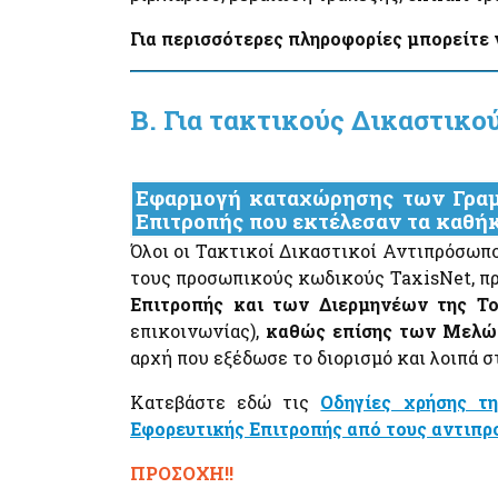
myNAFTILIA.live
Για περισσότερες πληροφορίες μπορείτε ν
myOEYlive - Εξυπηρέτηση με τηλεδιάσκεψη από
Γραφείο Ο.Ε.Υ. του Υπουργείου Εξωτερικών
myPyrasfaleialive - Εξυπηρέτηση με τηλεδιάσκεψ
τηλεφωνική επικοινωνία ή φυσική παρουσία από τ
Β. Για τακτικούς Δικαστικο
Γραφεία Προληπτικής και Κατασταλτικής
Πυρασφάλειας των ΔΙ.Π.Υ.Ν./ΔΙ.Π.Υ. του
Πυροσβεστικού Σώματος Ελλάδος
mySynigoroslive - Εξυπηρέτηση με τηλεδιάσκεψη
Εφαρμογή καταχώρησης των Γραμ
από τον Συνήγορο του Πολίτη
Επιτροπής που εκτέλεσαν τα καθή
Όλοι οι Τακτικοί Δικαστικοί Αντιπρόσωπ
τους προσωπικούς κωδικούς TaxisNet, π
Επιτροπής και των Διερμηνέων της Τ
επικοινωνίας),
καθώς επίσης των Μελών
αρχή που εξέδωσε το διορισμό και λοιπά σ
Κατεβάστε εδώ τις
Οδηγίες χρήσης τ
Εφορευτικής Επιτροπής από τους αντιπρ
ΠΡΟΣΟΧΗ!!