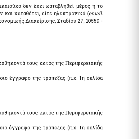
καιούχο δεν έχει καταβληθεί μέρος ή το
τυπα
λογία Πολιτών / Επιχειρήσεων
και καταθέτει, είτε ηλεκτρονικά (
email:
ητα Ε9 / ΕΝΦΙΑ / Μισθωτήρια
νομικής Διαχείρισης, Σταδίου 27, 10559 -
όματα / Παροχές
ματα
 καθήκοντά τους εκτός της Περιφερειακής
ιο έγγραφο της τράπεζας (π.χ. 1η σελίδα
όματα- Παροχές
ωνικό μέρισμα
φορικό Ισοδύναμο
 καθήκοντά τους εκτός της Περιφερειακής
ιο έγγραφο της τράπεζας (π.χ. 1η σελίδα