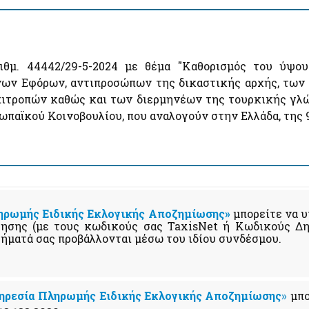
θμ. 44442/29-5-2024 με θέμα "Καθορισμός του ύψο
νων Εφόρων, αντιπροσώπων της δικαστικής αρχής, τω
ιτροπών καθώς και των διερμηνέων της τουρκικής γλώ
ωπαϊκού Κοινοβουλίου, που αναλογούν στην Ελλάδα, της 
ηρωμής Ειδικής Εκλογικής Αποζημίωσης»
μπορείτε να υ
ησης (με τους κωδικούς σας TaxisNet ή Κωδικούς Δημ
τήματά σας προβάλλονται μέσω του ιδίου συνδέσμου.
ηρεσία Πληρωμής Ειδικής Εκλογικής Αποζημίωσης
»
μπο