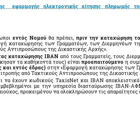
της εφαρμογής ηλεκτρονικής αίτησης πληρωμής τη
σωποι
εντός Νομού
θα πρέπει,
πριν την καταχώρηση τ
μογή καταχώρησης των Γραμματέων, των Διερμηνέων τ
ύς Αντιπροσώπους της Δικαστικής Αρχής».
τας καταχώρησης ΙΒΑΝ
από τους Γραμματείς, τους Διερ
σκησαν τα καθήκοντά τους) είναι
προαπαιτούμενο
η συμ
 και εντός έδρας)
στην «Εφαρμογή καταχώρησης των Γρ
ιτροπής από Τακτικούς Αντιπροσώπους της Δικαστικής 
ει να έχουν κωδικούς TaxisNet και ΙΒΑΝ αποκλειστικ
συμβεβλημένοι με την υπηρεσία διασταύρωσης ΙΒΑΝ-ΑΦΜ 
ικαιούχος, προκειμένου να ολοκληρώσουν τις απαραίτητε