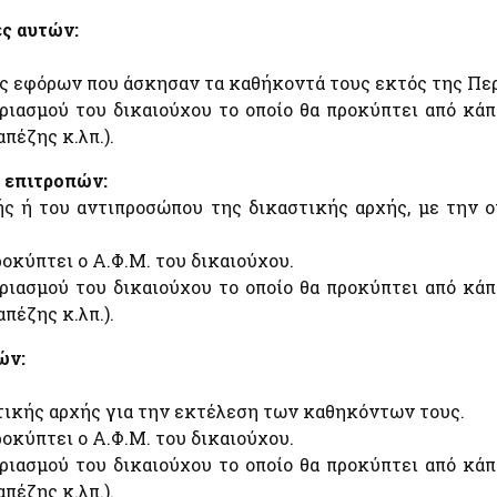
Εθνικές Βουλευτικές και Αυτοδιοικητικές Εκλογές
ές αυτών:
2023
Εθνικό Μητρώο Ζώων Συντροφιάς (Ε.Μ.Ζ.Σ.)
ις εφόρων που άσκησαν τα καθήκοντά τους εκτός της Πε
Υπηρεσία Πληρωμής Ειδικής Εκλογικής
ιασμού του δικαιούχου το οποίο θα προκύπτει από κάπο
Αποζημίωσης Βουλευτικών Εκλογών της 21ης
Μαΐου 2023
απέζης κ.λπ.).
Υπηρεσία Πληρωμής Ειδικής Εκλογικής
Αποζημίωσης Βουλευτικών Εκλογών της 25ης
ν επιτροπών:
πό
Ιουνίου 2023
ής ή του αντιπροσώπου της δικαστικής αρχής, με την ο
Α
Ψηφιακό Μητρώο Μελών Λεσχών Φιλάθλων
e-έντυπα
ροκύπτει ο Α.Φ.Μ. του δικαιούχου.
ιασμού του δικαιούχου το οποίο θα προκύπτει από κάπο
απέζης κ.λπ.).
ών:
α
τικής αρχής για την εκτέλεση των καθηκόντων τους.
ροκύπτει ο Α.Φ.Μ. του δικαιούχου.
ιασμού του δικαιούχου το οποίο θα προκύπτει από κάπο
απέζης κ.λπ.).