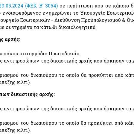
9.05.2024 (ΦΕΚ Β’ 3054)
σε περίπτωση που σε κάποιο δι
Εκτιμήσεις Τιμών Ζώνης ΑΠΑΑ
e-Έν
Ηλεκτρονική Πλατφόρμα Προστασίας Κύριας
Φορο
Κατοικίας
ο ενδιαφερόμενος ενημερώνει το Υπουργείο Εσωτερικών 
Μητρώο Αξιών Μεταβιβάσεων Ακινήτων
Ακίν
Φύλλα Υπολογισμού ΑΠΑΑ
Υπουργείο Εσωτερικών - Διεύθυνση Προϋπολογισμού & Οικο
Φύλλα Υπολογισμού ΑΠΑΑ
Επιδ
με συνημμένα τα κάτωθι δικαιολογητικά:
Εκτιμήσεις Τιμών Ζώνης ΑΠΑΑ
Οχή
Μητρώο Αξιών Μεταβιβάσεων Ακινήτων
ής αρχής:
Κ)
Πλατφόρμα δήλωσης διόρθωσης τ.μ. ακινήτων προς
τους ΟΤΑ
υ σάκου στο αρμόδιο Πρωτοδικείο.
Προστασία Κύριας Κατοικίας πληγέντων Κορωνοιού
ID
ις αντιπροσώπων της δικαστικής αρχής που άσκησαν τα
ιασμού του δικαιούχου το οποίο θα προκύπτει από κάπο
απέζης κ.λπ.).
Ελεγκτικές Υπηρεσίες Ελληνικού Δημοσίου
Επιδ
Υποβολή δήλωσης "ΠΟΘΕΝ ΕΣΧΕΣ"
Κοιν
πων δικαστικής αρχής:
Μετα
ά
ις αντιπροσώπων της δικαστικής αρχής που άσκησαν τα
Λοιπές Υπηρεσίες
ιασμού του δικαιούχου το οποίο θα προκύπτει από κάπο
ό
Pythia: Ερευνητικό έργο για την ανάπτυξη της
απέζης κ.λπ.).
τεχνολογίας των chatbots