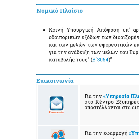
Νομικό Πλαίσιο
Κοινή Υπουργική Απόφαση υπ' αρι
οδοιπορικών εξόδων των διοριζομέ
και των μελών των εφορευτικών επ
για την ανάδειξη των μελών του Ευρ
καταβολής τους" (
Β΄3054
)"
Επικοινωνία
Για την
«Υπηρεσία Πλ
στο Κέντρο Εξυπηρέτ
αποστέλλονται στα αι
Για την εφαρμογή
«
Υπ