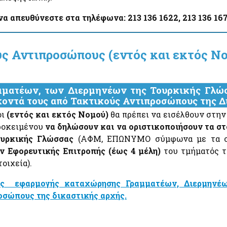
Απόκρυψη λίστας
α απευθύνεστε στα τηλέφωνα: 213 136 1622, 213 136 1672
η,
α
ύς Αντιπροσώπους (εντός και εκτός Ν
ματέων, των Διερμηνέων της Τουρκικής Γλώ
κοντά τους από Τακτικούς Αντιπροσώπους της 
οι
(εντός και εκτός Νομού)
θα πρέπει να εισέλθουν στη
Απόκρυψη λίστας
ροκειμένου
να δηλώσουν και να οριστικοποιήσουν τα σ
ουρκικής Γλώσσας
(ΑΦΜ, ΕΠΩΝΥΜΟ σύμφωνα με τα στο
 Εφορευτικής Επιτροπής (έως 4 μέλη)
του τμήματός τ
τοιχεία).
ης εφαρμογής καταχώρησης Γραμματέων, Διερμηνέ
οσώπους της δικαστικής αρχής.