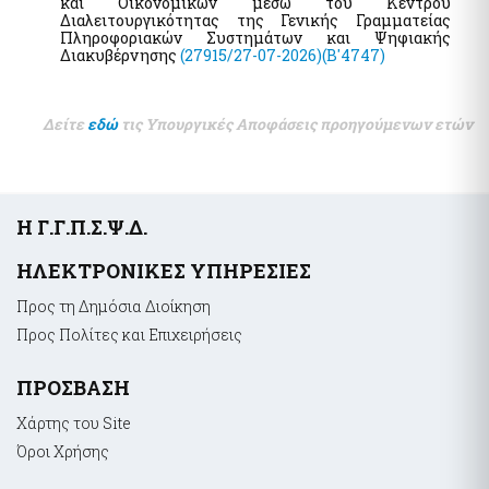
και Οικονομικών μέσω του Κέντρου
Διαλειτουργικότητας της Γενικής Γραμματείας
Pythia: Ερευνητικό έργο για την ανάπτυξη της τεχνολογίας
Πληροφοριακών Συστημάτων και Ψηφιακής
των chatbots
Διακυβέρνησης
(27915/27-07-2026)
(B'4747)
Εθνικές Βουλευτικές και Αυτοδιοικητικές Εκλογές 2023
Εθνικό Μητρώο Ζώων Συντροφιάς (Ε.Μ.Ζ.Σ.)
Δείτε
εδώ
τις Υπουργικές Αποφάσεις προηγούμενων ετών
Υπηρεσία Πληρωμής Ειδικής Εκλογικής Αποζημίωσης
Βουλευτικών Εκλογών της 21ης Μαΐου 2023
Υπηρεσία Πληρωμής Ειδικής Εκλογικής Αποζημίωσης
Βουλευτικών Εκλογών της 25ης Ιουνίου 2023
Ψηφιακό Μητρώο Μελών Λεσχών Φιλάθλων
Υποσέλιδο
Η Γ.Γ.Π.Σ.Ψ.Δ.
e-έντυπα
ΗΛΕΚΤΡΟΝΙΚΕΣ ΥΠΗΡΕΣΙΕΣ
Προς τη Δημόσια Διοίκηση
Απόκρυψη λίστας
Προς Πολίτες και Επιχειρήσεις
ΠΡΟΣΒΑΣΗ
Χάρτης του Site
Όροι Xρήσης