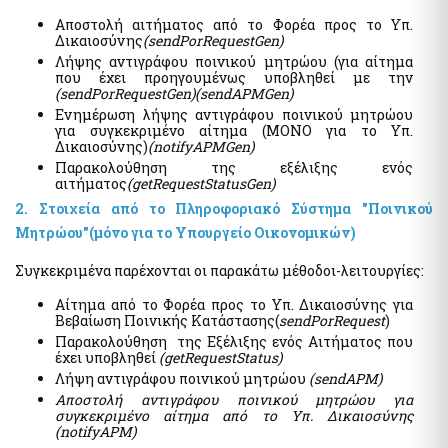
Αιγιαλοί - Δημόσια Περιουσία
Μισθοδοσία υπαλλήλων Υπ. Οικονομικών & Εποπτευόμενων
Αποστολή αιτήματος από το Φορέα προς το Υπ.
Φορέων
e-Δημοπρασίες Αιγιαλών
Δικαιοσύνης
(sendPorRequestGen)
e-Δελτίο Ατομικής Υπηρεσιακής Κατάστασης (ΔΑΥΚ)
Λήψης αντιγράφου ποινικού μητρώου (για αίτημα
Ευρετήριο και Χάρτης Καθορισμένου Αιγιαλού
που έχει προηγουμένως υποβληθεί με την
e-Aιτήσεις προς τις Υπηρεσίες Δημόσιας Περιουσίας
(sendPorRequestGen)(sendAPMGen)
Ψηφιακές Υπηρεσίες Κοινωφελών Περιουσιών
Ενημέρωση λήψης αντιγράφου ποινικού μητρώου
Ακίνητα
για συγκεκριμένο αίτημα (ΜΟΝΟ για το Υπ.
Εκτιμήσεις Τιμών Ζώνης ΑΠΑΑ
Δικαιοσύνης)
(notifyAPMGen)
Παρακολούθηση της εξέλιξης ενός
Μητρώο Αξιών Μεταβιβάσεων Ακινήτων
Επιχειρήσεις
αιτήματος
(getRequestStatusGen)
Φύλλα Υπολογισμού ΑΠΑΑ
Εξωδικαστικός Μηχανισμός
2. Στοιχεία από το Πληροφοριακό Σύστημα "Ποινικού
Μητρώο Δεξαμενών Ενεργειακών Προϊόντων
Μητρώου"(μόνο για το Υπουργείο Οικονομικών)
Μητρώο Πραγματικών Δικαιούχων
Οδηγίες - Έντυπα
Συγκεκριμένα παρέχονται οι παρακάτω μέθοδοι-λειτουργίες:
Προστασία επιχειρήσεων πληγέντων Κορωνοϊού Αίτηση
e-Έντυπα
υπαγωγής στη διαδικασία συνεισφοράς Δημοσίου στην
Αίτημα από το Φορέα προς το Υπ. Δικαιοσύνης για
αποπληρωμή επιχειρηματικών δανείων
Βεβαίωση Ποινικής Κατάστασης(
sendPorRequest
)
Know Your Business – (eGov-KYB)
Παρακολούθηση της Εξέλιξης ενός Αιτήματος που
Λοιπές Υπηρεσίες Δ.Δ.
έχει υποβληθεί
(getRequestStatus)
Σύστημα Ιχνηλασιμότητας Καπνικών Προϊόντων (ID Issuer)
Εθνικό Μητρώο Επικοινωνίας (Ε.Μ.Επ) Κέντρο Ειδοποιήσεων
Λήψη αντιγράφου ποινικού μητρώου
(sendAPM)
Κράτος φιλικό προς τον πολίτη (ΔΔ)
Αποστολή αντιγράφου ποινικού μητρώου για
συγκεκριμένο αίτημα από το Υπ. Δικαιοσύνης
Υπηρεσία Εξουσιοδότησης Χρηστών Οριζόντιων
Aκίνητα
(notifyAPM)
Πληροφοριακών Συστημάτων Δημόσιας Διοίκησης