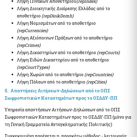
Λήψη Πινάκων Αποθετηρίου
(repIndex)
της χρηματοδότησης της τρομοκρατίας
Ελεγκτικές Υπηρεσίες Ελληνικού Δημοσίου
Λήψη Διοικητικής Διαίρεσης Ελλάδας από το
Υποβολή δήλωσης "ΠΟΘΕΝ ΕΣΧΕΣ"
αποθετήριο
(repDioikDomh)
Απόκρυψη λίστας
Λήψη Νομισμάτων από το αποθετήριο
(repCurrencies)
Επιδόματα- Παροχές
Λήψη Αξιόποινων Πράξεων από το αποθετήριο
Κοινωνικό μέρισμα
(repCrimes)
Μεταφορικό Ισοδύναμο
Λήψη Δικαστηρίων από το αποθετήριο
(repCourts)
Λήψη Ειδών Δικαστηρίου από το αποθετήριο
Στοιχεία Πολιτών και εξ Αποστάσεως Εξυπηρέτηση
(repCourtTypes)
myConsulLive - Εξυπηρέτηση με τηλεδιάσκεψη από
Λήψη Χωρών από το αποθετήριο
(repCountries)
Προξενική Αρχή του Υπουργείου Εξωτερικών
Λήψη Πόλεων από το αποθετήριο
(repCities)
myKEPlive - Εξυπηρέτηση με τηλεδιάσκεψη από Κέντρο
5. Απαντήσεις Αιτήσεων-Δηλώσεων από το ΟΠΣ
Εξυπηρέτησης Πολιτών (ΚΕΠ)
Σωφρονιστικών Καταστημάτων προς το ΟΣΔΔΥ-ΠΠ
Ηλεκτρονικό αίτημα ραντεβού σε Κέντρο Εξυπηρέτησης
Πολιτών (ΚΕΠ)
Υπηρεσία απαντήσεων Αιτήσεων-Δηλώσεων από το ΟΠΣ
myEFKALive - Εξυπηρέτηση με τηλεδιάσκεψη από τον e-ΕΦΚΑ
Σωφρονιστικών Καταστημάτων προς το ΟΣΔΔΥ-ΠΠ (μόνο για
Πλατφόρμα Φυσικού Ραντεβού ΔΥΠΑ
τη Γενική Γραμματεία Αντεγκληματικής Πολιτικής)
myDIMOSlive – Eξυπηρέτηση με τηλεδιάσκεψη από τον Δήμο
σας
Συγκεκριμένα παρέχεται η παρακάτω μέθοδος - λειτουργία: