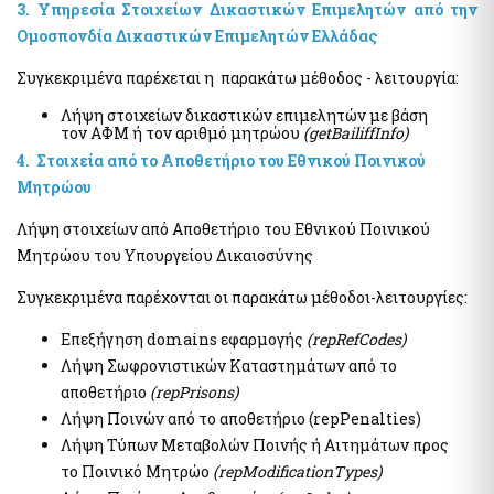
Ηλεκτρονική Πλατφόρμα Προστασίας Κύριας Κατοικίας
3. Υπηρεσία Στοιχείων Δικαστικών Επιμελητών από την
Υπηρεσία Εξουσιοδότησης Χρηστών Ιδιωτικού Τομέα για
Φύλλα Υπολογισμού ΑΠΑΑ
πρόσβαση σε εξειδικευμένα πληροφοριακά συστήματα του
Ομοσπονδία Δικαστικών Επιμελητών Ελλάδας
δημοσίου
Εκτιμήσεις Τιμών Ζώνης ΑΠΑΑ
Συγκεκριμένα παρέχεται η παρακάτω μέθοδος - λειτουργία:
Μητρώο Ανθρώπινου Δυναμικού Ελληνικού Δημοσίου
Μητρώο Αξιών Μεταβιβάσεων Ακινήτων
Κωδικοί Δημόσιας Διοίκησης
Λήψη στοιχείων δικαστικών επιμελητών με βάση
Πλατφόρμα δήλωσης διόρθωσης τ.μ. ακινήτων προς τους ΟΤΑ
τον ΑΦΜ ή τον αριθμό μητρώου
(getBailiffInfo)
Μητρώο Πιστοποιημένων Εκτιμητών Δημοσίου
Προστασία Κύριας Κατοικίας πληγέντων Κορωνοιού
4. Στοιχεία από το Αποθετήριο του Εθνικού Ποινικού
Σύνοψη Μητρώου Δεσμεύσεων
Μητρώου
Ψηφιακές Υπογραφές
Υπηρεσίες ΑΑΔΕ
Ηλεκτρονική Διακίνηση Εγγράφων και Ψηφιακές Υπογραφές
Λήψη στοιχείων από Αποθετήριο του Εθνικού Ποινικού
Φορολογία Πολιτών / Επιχειρήσεων
Εθνικό Μητρώο Ζώων Συντροφιάς (Ε.Μ.Ζ.Σ.)
Μητρώου του Υπουργείου Δικαιοσύνης
Ακίνητα Ε9 / ΕΝΦΙΑ / Μισθωτήρια
Ψηφιακό Μητρώο Λεσχών Μελών Φιλάθλων
Συγκεκριμένα παρέχονται οι παρακάτω μέθοδοι-λειτουργίες:
Επιδόματα / Παροχές
Αναζήτηση Αναγνωριστικών Αριθμών μέσω του ΠΑ
Οχήματα
Επεξήγηση domains εφαρμογής
(repRefCodes)
Διασταυρωτικοί Έλεγχοι Οχημάτων (για Δημόσια Διοίκηση)
Λήψη Σωφρονιστικών Καταστημάτων από το
Ειδική ηλεκτρονική εφαρμογή "Στοιχεία προσώπου (myInfo)
για τα Κέντρα εξυπηρέτησης Πολιτών (ΚΕΠ)" - Ειδική
αποθετήριο
(repPrisons)
Τηλεπικοινωνίες
ηλεκτρονική εφαρμογή "Στοιχεία Προσώπου (myInfo) για τις
Λήψη Ποινών από το αποθετήριο (repPenalties)
έμμισθες Προξενικές Αρχές (ΕΠΑ)"
Μητρώο Δικαιούχων Απαλλαγής Τελών Συνδρομητών Κινητής
Τηλεφωνίας και Καρτοκινητής Τηλεφωνίας (Μη.Δ.Α.Τε.)
Λήψη Τύπων Μεταβολών Ποινής ή Αιτημάτων προς
Ψηφιακή πλατφόρμα συλλογής και τήρησης στατιστικών
στοιχείων για θέματα πρόληψης και καταπολέμησης της
το Ποινικό Μητρώο
(repModificationTypes)
νομιμοποίησης εσόδων από εγκληματικές δραστηριότητες και