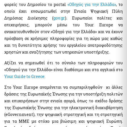
φορείς του Δημοσίου το portal
«Οδηγός για την Ελλάδα»
, το
Pythia: Ερευνητικό έργο για την ανάπτυξη της τεχνολογίας
οποίο έχει ενσωματωθεί στην Ενιαία Ψηφιακή Πύλη
των chatbots
Δημόσιας Διοίκησης (
gov.gr
). Ευρωπαίοι πολίτες και
Εθνικές Βουλευτικές και Αυτοδιοικητικές Εκλογές 2023
επιχειρήσεις, μπορούν μέσω του Your Europe να
Εθνικό Μητρώο Ζώων Συντροφιάς (Ε.Μ.Ζ.Σ.)
ανακατευθυνθούν στον «Οδηγό για την Ελλάδα» και να έχουν
Υπηρεσία Πληρωμής Ειδικής Εκλογικής Αποζημίωσης
Βουλευτικών Εκλογών της 21ης Μαΐου 2023
πρόσβαση σε χρήσιμες πληροφορίες για τη χώρα μας καθώς
και τη δυνατότητα χρήσης του εργαλείου ανατροφοδότησης
Υπηρεσία Πληρωμής Ειδικής Εκλογικής Αποζημίωσης
Βουλευτικών Εκλογών της 25ης Ιουνίου 2023
χρηστών και αναζήτησης των υπηρεσιών υποστήριξης.
Ψηφιακό Μητρώο Μελών Λεσχών Φιλάθλων
Αξίζει να σημειωθεί ότι το σύνολο των πληροφοριών του
e-έντυπα
«Οδηγού για την Ελλάδα» είναι διαθέσιμο και στα αγγλικά στο
Your Guide to Greece
.
Απόκρυψη λίστας
Στο Your Europe αναμένεται να συμπεριληφθούν κι άλλες
δράσεις της Ευρωπαϊκής Ένωσης για την υποστήριξη πολιτών
και επιχειρήσεων στην ενιαία αγορά, όπως το σχέδιο δράσης
της Ευρωπαϊκής Ένωσης για την ηλεκτρονική διακυβέρνηση
(eGovernment), την ψηφιακή στρατηγική και τη στρατηγική
για τα ΜΜΕ με στόχο μια βιώσιμη και ψηφιακή Ευρώπη.