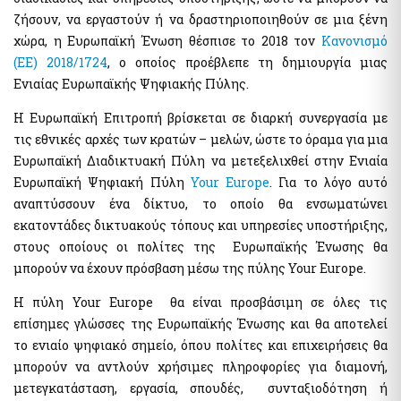
Ηλεκτρονική Πλατφόρμα Προστασίας Κύριας Κατοικίας
Υπηρεσία Εξουσιοδότησης Χρηστών Ιδιωτικού Τομέα για
ζήσουν, να εργαστούν ή να δραστηριοποιηθούν σε μια ξένη
Φύλλα Υπολογισμού ΑΠΑΑ
πρόσβαση σε εξειδικευμένα πληροφοριακά συστήματα του
χώρα, η Ευρωπαϊκή Ένωση θέσπισε το 2018 τον
Κανονισμό
δημοσίου
Εκτιμήσεις Τιμών Ζώνης ΑΠΑΑ
(ΕΕ) 2018/1724
, ο οποίος προέβλεπε τη δημιουργία μιας
Μητρώο Ανθρώπινου Δυναμικού Ελληνικού Δημοσίου
Μητρώο Αξιών Μεταβιβάσεων Ακινήτων
Ενιαίας Ευρωπαϊκής Ψηφιακής Πύλης.
Κωδικοί Δημόσιας Διοίκησης
Πλατφόρμα δήλωσης διόρθωσης τ.μ. ακινήτων προς τους ΟΤΑ
Μητρώο Πιστοποιημένων Εκτιμητών Δημοσίου
Η Ευρωπαϊκή Επιτροπή βρίσκεται σε διαρκή συνεργασία με
Προστασία Κύριας Κατοικίας πληγέντων Κορωνοιού
Σύνοψη Μητρώου Δεσμεύσεων
τις εθνικές αρχές των κρατών – μελών, ώστε το όραμα για μια
Ψηφιακές Υπογραφές
Ευρωπαϊκή Διαδικτυακή Πύλη να μετεξελιχθεί στην Ενιαία
Υπηρεσίες ΑΑΔΕ
Ευρωπαϊκή Ψηφιακή Πύλη
Your Europe
. Για το λόγο αυτό
Ηλεκτρονική Διακίνηση Εγγράφων και Ψηφιακές Υπογραφές
Φορολογία Πολιτών / Επιχειρήσεων
αναπτύσσουν ένα δίκτυο, το οποίο θα ενσωματώνει
Εθνικό Μητρώο Ζώων Συντροφιάς (Ε.Μ.Ζ.Σ.)
Ακίνητα Ε9 / ΕΝΦΙΑ / Μισθωτήρια
εκατοντάδες δικτυακούς τόπους και υπηρεσίες υποστήριξης,
Ψηφιακό Μητρώο Λεσχών Μελών Φιλάθλων
Επιδόματα / Παροχές
στους οποίους οι πολίτες της Ευρωπαϊκής Ένωσης θα
Αναζήτηση Αναγνωριστικών Αριθμών μέσω του ΠΑ
Οχήματα
μπορούν να έχουν πρόσβαση μέσω της πύλης Your Europe.
Διασταυρωτικοί Έλεγχοι Οχημάτων (για Δημόσια Διοίκηση)
Ειδική ηλεκτρονική εφαρμογή "Στοιχεία προσώπου (myInfo)
Η πύλη Your Europe θα είναι προσβάσιμη σε όλες τις
για τα Κέντρα εξυπηρέτησης Πολιτών (ΚΕΠ)" - Ειδική
Τηλεπικοινωνίες
επίσημες γλώσσες της Ευρωπαϊκής Ένωσης και θα αποτελεί
ηλεκτρονική εφαρμογή "Στοιχεία Προσώπου (myInfo) για τις
έμμισθες Προξενικές Αρχές (ΕΠΑ)"
Μητρώο Δικαιούχων Απαλλαγής Τελών Συνδρομητών Κινητής
το ενιαίο ψηφιακό σημείο, όπου πολίτες και επιχειρήσεις θα
Τηλεφωνίας και Καρτοκινητής Τηλεφωνίας (Μη.Δ.Α.Τε.)
Ψηφιακή πλατφόρμα συλλογής και τήρησης στατιστικών
μπορούν να αντλούν χρήσιμες πληροφορίες για διαμονή,
στοιχείων για θέματα πρόληψης και καταπολέμησης της
μετεγκατάσταση, εργασία, σπουδές, συνταξιοδότηση ή
νομιμοποίησης εσόδων από εγκληματικές δραστηριότητες και