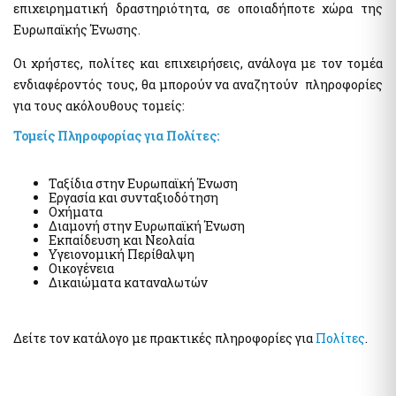
της χρηματοδότησης της τρομοκρατίας
επιχειρηματική δραστηριότητα, σε οποιαδήποτε χώρα της
Ελεγκτικές Υπηρεσίες Ελληνικού Δημοσίου
Ευρωπαϊκής Ένωσης.
Υποβολή δήλωσης "ΠΟΘΕΝ ΕΣΧΕΣ"
Απόκρυψη λίστας
Οι χρήστες, πολίτες και επιχειρήσεις, ανάλογα με τον τομέα
ενδιαφέροντός τους, θα μπορούν να αναζητούν πληροφορίες
Επιδόματα- Παροχές
για τους ακόλουθους τομείς:
Κοινωνικό μέρισμα
Μεταφορικό Ισοδύναμο
Τομείς Πληροφορίας για Πολίτες:
Ταξίδια στην Ευρωπαϊκή Ένωση
Στοιχεία Πολιτών και εξ Αποστάσεως Εξυπηρέτηση
Εργασία και συνταξιοδότηση
myConsulLive - Εξυπηρέτηση με τηλεδιάσκεψη από
Οχήματα
Προξενική Αρχή του Υπουργείου Εξωτερικών
Διαμονή στην Ευρωπαϊκή Ένωση
Εκπαίδευση και Νεολαία
myKEPlive - Εξυπηρέτηση με τηλεδιάσκεψη από Κέντρο
Υγειονομική Περίθαλψη
Εξυπηρέτησης Πολιτών (ΚΕΠ)
Οικογένεια
Δικαιώματα καταναλωτών
Ηλεκτρονικό αίτημα ραντεβού σε Κέντρο Εξυπηρέτησης
Πολιτών (ΚΕΠ)
myEFKALive - Εξυπηρέτηση με τηλεδιάσκεψη από τον e-ΕΦΚΑ
Δείτε τον κατάλογο με πρακτικές πληροφορίες για
Πολίτες
.
Πλατφόρμα Φυσικού Ραντεβού ΔΥΠΑ
myDIMOSlive – Eξυπηρέτηση με τηλεδιάσκεψη από τον Δήμο
σας