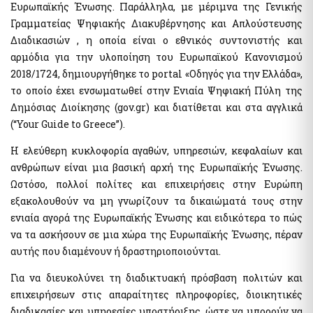
Ευρωπαϊκής Ένωσης. Παράλληλα, με μέριμνα της Γενικής
Αιγιαλοί - Δημόσια Περιουσία
Μισθοδοσία υπαλλήλων Υπ. Οικονομικών & Εποπτευόμενων
Φορέων
Γραμματείας Ψηφιακής Διακυβέρνησης και Απλούστευσης
e-Δημοπρασίες Αιγιαλών
e-Δελτίο Ατομικής Υπηρεσιακής Κατάστασης (ΔΑΥΚ)
Διαδικασιών , η οποία είναι ο εθνικός συντονιστής και
Ευρετήριο και Χάρτης Καθορισμένου Αιγιαλού
αρμόδια για την υλοποίηση του Ευρωπαϊκού Κανονισμού
e-Aιτήσεις προς τις Υπηρεσίες Δημόσιας Περιουσίας
2018/1724, δημιουργήθηκε το portal «Οδηγός για την Ελλάδα»,
Ψηφιακές Υπηρεσίες Κοινωφελών Περιουσιών
Ακίνητα
το οποίο έχει ενσωματωθεί στην Ενιαία Ψηφιακή Πύλη της
Εκτιμήσεις Τιμών Ζώνης ΑΠΑΑ
Δημόσιας Διοίκησης (gov.gr) και διατίθεται και στα αγγλικά
Μητρώο Αξιών Μεταβιβάσεων Ακινήτων
Επιχειρήσεις
(“Your Guide to Greece”).
Φύλλα Υπολογισμού ΑΠΑΑ
Εξωδικαστικός Μηχανισμός
Η ελεύθερη κυκλοφορία αγαθών, υπηρεσιών, κεφαλαίων και
Μητρώο Δεξαμενών Ενεργειακών Προϊόντων
ανθρώπων είναι μια βασική αρχή της Ευρωπαϊκής Ένωσης.
Μητρώο Πραγματικών Δικαιούχων
Οδηγίες - Έντυπα
Ωστόσο, πολλοί πολίτες και επιχειρήσεις στην Ευρώπη
Προστασία επιχειρήσεων πληγέντων Κορωνοϊού Αίτηση
e-Έντυπα
εξακολουθούν να μη γνωρίζουν τα δικαιώματά τους στην
υπαγωγής στη διαδικασία συνεισφοράς Δημοσίου στην
αποπληρωμή επιχειρηματικών δανείων
ενιαία αγορά της Ευρωπαϊκής Ένωσης και ειδικότερα το πώς
να τα ασκήσουν σε μια χώρα της Ευρωπαϊκής Ένωσης, πέραν
Know Your Business – (eGov-KYB)
Λοιπές Υπηρεσίες Δ.Δ.
αυτής που διαμένουν ή δραστηριοποιούνται.
Σύστημα Ιχνηλασιμότητας Καπνικών Προϊόντων (ID Issuer)
Εθνικό Μητρώο Επικοινωνίας (Ε.Μ.Επ) Κέντρο Ειδοποιήσεων
Κράτος φιλικό προς τον πολίτη (ΔΔ)
Για να διευκολύνει τη διαδικτυακή πρόσβαση πολιτών και
επιχειρήσεων στις απαραίτητες πληροφορίες, διοικητικές
Υπηρεσία Εξουσιοδότησης Χρηστών Οριζόντιων
Aκίνητα
Πληροφοριακών Συστημάτων Δημόσιας Διοίκησης
διαδικασίες και υπηρεσίες υποστήριξης, ώστε να μπορούν να