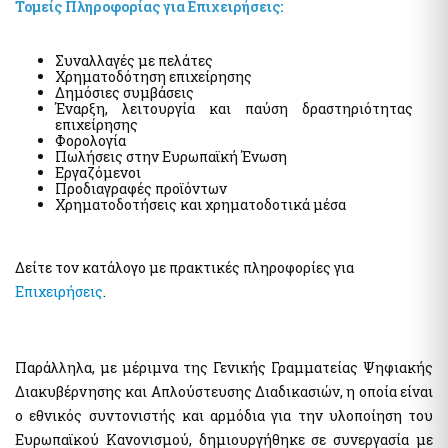
Τομείς Πληροφορίας για Επιχειρήσεις:
myKTIMATOLOGIOlive - Εξυπηρέτηση με τηλεδιάσκεψη από
το Ελληνικό Κτηματολόγιο
myAADElive - Εξυπηρέτηση με τηλεδιάσκεψη από την
Συναλλαγές με πελάτες
Ανεξάρτητη Αρχή Δημοσίων Εσόδων (Α.Α.Δ.Ε.)
Χρηματοδότηση επιχείρησης
Δημόσιες συμβάσεις
myDYPAlive - Εξυπηρέτηση με τηλεδιάσκεψη από την
Έναρξη, λειτουργία και παύση δραστηριότητας
Δημόσια Υπηρεσία Απασχόλησης (Δ.ΥΠ.Α τ. ΟΑΕΔ)
επιχείρησης
myEGDIXlive - Εξυπηρέτηση με τηλεδιάσκεψη ή τηλεφωνική
Φορολογία
επικοινωνία & με φυσική παρουσία (για Γενικές Πληροφορίες
Πωλήσεις στην Ευρωπαϊκή Ένωση
Διαχείρισης Οφειλών) από τη Γ.Γ.Χρηματοπιστωτικού Τομέα &
Εργαζόμενοι
Διαχείρισης Ιδιωτικού Χρέους (ΓΓΧΤΔΙΧ πρώην ΕΓΔΙΧ) του Υπ.
Προδιαγραφές προϊόντων
Εθν. Οικον. & Οικονομικών
Χρηματοδοτήσεις και χρηματοδοτικά μέσα
myNAFTILIA.live
myOEYlive - Εξυπηρέτηση με τηλεδιάσκεψη από Γραφείο Ο.Ε.Υ.
Δείτε τον κατάλογο με πρακτικές πληροφορίες για
του Υπουργείου Εξωτερικών
Επιχειρήσεις
.
myPyrasfaleialive - Εξυπηρέτηση με τηλεδιάσκεψη,
τηλεφωνική επικοινωνία ή φυσική παρουσία από τα Γραφεία
Προληπτικής και Κατασταλτικής Πυρασφάλειας των ΔΙ.Π.Υ.Ν./
ΔΙ.Π.Υ. του Πυροσβεστικού Σώματος Ελλάδος
Παράλληλα, με μέριμνα της Γενικής Γραμματείας Ψηφιακής
mySynigoroslive - Εξυπηρέτηση με τηλεδιάσκεψη από τον
Συνήγορο του Πολίτη
Διακυβέρνησης και Απλούστευσης Διαδικασιών, η οποία είναι
ο εθνικός συντονιστής και αρμόδια για την υλοποίηση του
Ευρωπαϊκού Κανονισμού, δημιουργήθηκε σε συνεργασία με
Λοιπές Υπηρεσίες