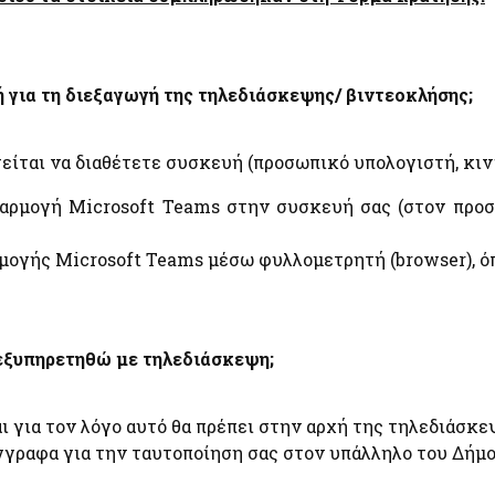
Απόκρυψη λίστας
η,
 για τη διεξαγωγή της τηλεδιάσκεψης/ βιντεοκλήσης;
α
ίται να διαθέτετε συσκευή (προσωπικό υπολογιστή, κινητ
φαρμογή Microsoft Teams στην συσκευή σας (στον προσ
ρμογής Microsoft Teams μέσω φυλλομετρητή (browser), ό
Απόκρυψη λίστας
εξυπηρετηθώ με τηλεδιάσκεψη;
ι για τον λόγο αυτό θα πρέπει στην αρχή της τηλεδιάσκε
γγραφα για την ταυτοποίηση σας στον υπάλληλο του Δήμο