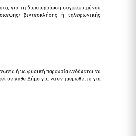
τυπα
λογία Πολιτών / Επιχειρήσεων
τητα, για τη διεκπεραίωση συγκεκριμένου
άσκεψης/ βιντεοκλήσης ή τηλεφωνικής
ητα Ε9 / ΕΝΦΙΑ / Μισθωτήρια
όματα / Παροχές
ματα
νωνία ή με φυσική παρουσία ενδέχεται να
χεί σε κάθε Δήμο για να ενημερωθείτε για
όματα- Παροχές
ωνικό μέρισμα
φορικό Ισοδύναμο