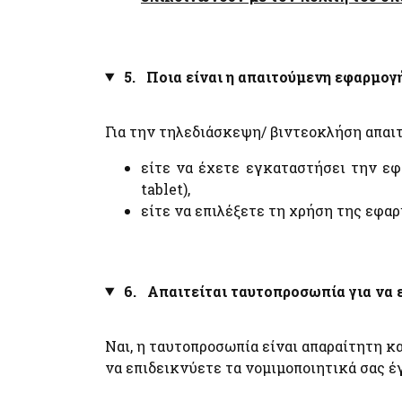
myNAFTILIA.live
myOEYlive - Εξυπηρέτηση με τηλεδιάσκεψη από
Γραφείο Ο.Ε.Υ. του Υπουργείου Εξωτερικών
myPyrasfaleialive - Εξυπηρέτηση με τηλεδιάσκεψ
5. Ποια είναι η απαιτούμενη εφαρμογή
τηλεφωνική επικοινωνία ή φυσική παρουσία από τ
Γραφεία Προληπτικής και Κατασταλτικής
Πυρασφάλειας των ΔΙ.Π.Υ.Ν./ΔΙ.Π.Υ. του
Πυροσβεστικού Σώματος Ελλάδος
Για την τηλεδιάσκεψη/ βιντεοκλήση απαιτε
mySynigoroslive - Εξυπηρέτηση με τηλεδιάσκεψη
από τον Συνήγορο του Πολίτη
είτε να έχετε εγκαταστήσει την ε
tablet),
είτε να επιλέξετε τη χρήση της εφα
6. Απαιτείται ταυτοπροσωπία για να 
Ναι, η ταυτοπροσωπία είναι απαραίτητη κα
να επιδεικνύετε τα νομιμοποιητικά σας έ