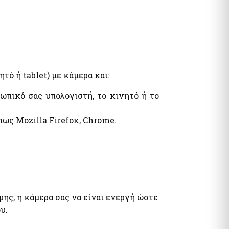
ό ή tablet) με κάμερα και:
ωπικό σας υπολογιστή, το κινητό ή το
πως Mozilla Firefox, Chrome.
ψης, η κάμερα σας να είναι ενεργή ώστε
υ.