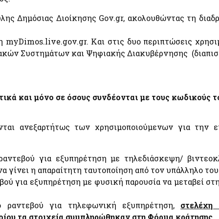
Εθνικές Βουλευτικές και Αυτοδιοικητικές Εκλογές
2023
λης Δημόσιας Διοίκησης Gov.gr, ακολουθώντας τη διαδρ
Εθνικό Μητρώο Ζώων Συντροφιάς (Ε.Μ.Ζ.Σ.)
 myDimos.live.gov.gr. Και στις δυο περιπτώσεις χρησ
Υπηρεσία Πληρωμής Ειδικής Εκλογικής
Αποζημίωσης Βουλευτικών Εκλογών της 21ης
ιακών Συστημάτων και Ψηφιακής Διακυβέρνησης (διαπισ
Μαΐου 2023
Υπηρεσία Πληρωμής Ειδικής Εκλογικής
Αποζημίωσης Βουλευτικών Εκλογών της 25ης
πό
Ιουνίου 2023
Α
τικά και μόνο σε όσους συνδέονται με τους κωδικούς τ
Ψηφιακό Μητρώο Μελών Λεσχών Φιλάθλων
e-έντυπα
ονται ανεξαρτήτως των χρησιμοποιούμενων για την
ραντεβού για εξυπηρέτηση με τηλεδιάσκεψη/ βιντεοκ
α γίνει η απαραίτητη ταυτοποίηση από τον υπάλληλο το
α
βού για εξυπηρέτηση με φυσική παρουσία να μεταβεί στ
ο ραντεβού για τηλεφωνική εξυπηρέτηση,
στελέχη 
οίου τα στοιχεία συμπληρώθηκαν στη Φόρμα κράτησης.