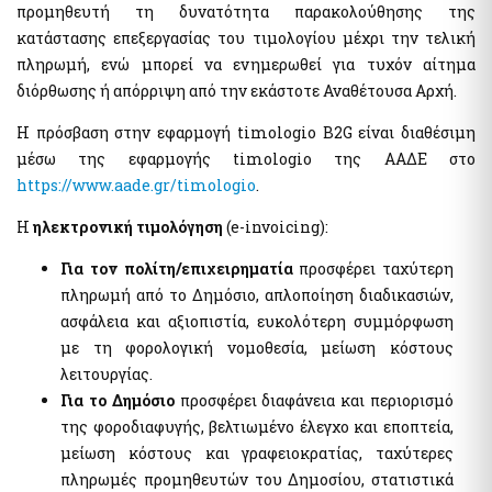
Ηλεκτρονική Πλατφόρμα Προστασίας Κύριας Κατοικίας
προμηθευτή τη δυνατότητα παρακολούθησης της
Υπηρεσία Εξουσιοδότησης Χρηστών Ιδιωτικού Τομέα για
Φύλλα Υπολογισμού ΑΠΑΑ
πρόσβαση σε εξειδικευμένα πληροφοριακά συστήματα του
κατάστασης επεξεργασίας του τιμολογίου μέχρι την τελική
δημοσίου
Εκτιμήσεις Τιμών Ζώνης ΑΠΑΑ
πληρωμή, ενώ μπορεί να ενημερωθεί για τυχόν αίτημα
Μητρώο Ανθρώπινου Δυναμικού Ελληνικού Δημοσίου
Μητρώο Αξιών Μεταβιβάσεων Ακινήτων
διόρθωσης ή απόρριψη από την εκάστοτε Αναθέτουσα Αρχή.
Κωδικοί Δημόσιας Διοίκησης
Πλατφόρμα δήλωσης διόρθωσης τ.μ. ακινήτων προς τους ΟΤΑ
Η πρόσβαση στην εφαρμογή timologio B2G είναι διαθέσιμη
Μητρώο Πιστοποιημένων Εκτιμητών Δημοσίου
Προστασία Κύριας Κατοικίας πληγέντων Κορωνοιού
μέσω της εφαρμογής timologio της ΑΑΔΕ στο
Σύνοψη Μητρώου Δεσμεύσεων
https://www.aade.gr/timologio
.
Ψηφιακές Υπογραφές
Υπηρεσίες ΑΑΔΕ
Ηλεκτρονική Διακίνηση Εγγράφων και Ψηφιακές Υπογραφές
Η
ηλεκτρονική τιμολόγηση
(e-invoicing):
Φορολογία Πολιτών / Επιχειρήσεων
Εθνικό Μητρώο Ζώων Συντροφιάς (Ε.Μ.Ζ.Σ.)
Για τον πολίτη/επιχειρηματία
προσφέρει ταχύτερη
Ακίνητα Ε9 / ΕΝΦΙΑ / Μισθωτήρια
Ψηφιακό Μητρώο Λεσχών Μελών Φιλάθλων
πληρωμή από το Δημόσιο, απλοποίηση διαδικασιών,
Επιδόματα / Παροχές
Αναζήτηση Αναγνωριστικών Αριθμών μέσω του ΠΑ
ασφάλεια και αξιοπιστία, ευκολότερη συμμόρφωση
Οχήματα
Διασταυρωτικοί Έλεγχοι Οχημάτων (για Δημόσια Διοίκηση)
με τη φορολογική νομοθεσία, μείωση κόστους
Ειδική ηλεκτρονική εφαρμογή "Στοιχεία προσώπου (myInfo)
λειτουργίας.
για τα Κέντρα εξυπηρέτησης Πολιτών (ΚΕΠ)" - Ειδική
Τηλεπικοινωνίες
Για το Δημόσιο
προσφέρει διαφάνεια και περιορισμό
ηλεκτρονική εφαρμογή "Στοιχεία Προσώπου (myInfo) για τις
έμμισθες Προξενικές Αρχές (ΕΠΑ)"
Μητρώο Δικαιούχων Απαλλαγής Τελών Συνδρομητών Κινητής
της φοροδιαφυγής, βελτιωμένο έλεγχο και εποπτεία,
Τηλεφωνίας και Καρτοκινητής Τηλεφωνίας (Μη.Δ.Α.Τε.)
Ψηφιακή πλατφόρμα συλλογής και τήρησης στατιστικών
μείωση κόστους και γραφειοκρατίας, ταχύτερες
στοιχείων για θέματα πρόληψης και καταπολέμησης της
πληρωμές προμηθευτών του Δημοσίου, στατιστικά
νομιμοποίησης εσόδων από εγκληματικές δραστηριότητες και