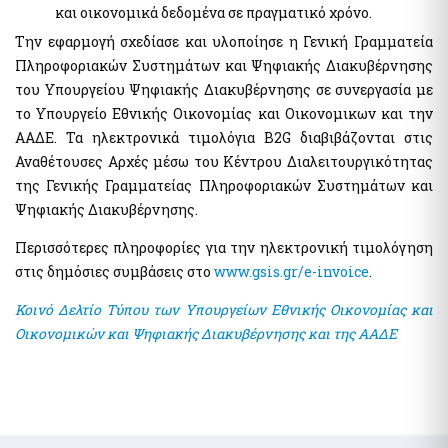
της χρηματοδότησης της τρομοκρατίας
και οικονομικά δεδομένα σε πραγματικό χρόνο.
Ελεγκτικές Υπηρεσίες Ελληνικού Δημοσίου
Υποβολή δήλωσης "ΠΟΘΕΝ ΕΣΧΕΣ"
Την εφαρμογή σχεδίασε και υλοποίησε η Γενική Γραμματεία
Πληροφοριακών Συστημάτων και Ψηφιακής Διακυβέρνησης
Απόκρυψη λίστας
του Υπουργείου Ψηφιακής Διακυβέρνησης σε συνεργασία με
Επιδόματα- Παροχές
το Υπουργείο Εθνικής Οικονομίας και Οικονομικων και την
Κοινωνικό μέρισμα
ΑΑΔΕ. Τα ηλεκτρονικά τιμολόγια B2G διαβιβάζονται στις
Μεταφορικό Ισοδύναμο
Αναθέτουσες Αρχές μέσω του Κέντρου Διαλειτουργικότητας
της Γενικής Γραμματείας Πληροφοριακών Συστημάτων και
Ψηφιακής Διακυβέρνησης.
Στοιχεία Πολιτών και εξ Αποστάσεως Εξυπηρέτηση
myConsulLive - Εξυπηρέτηση με τηλεδιάσκεψη από
Περισσότερες πληροφορίες για την ηλεκτρονική τιμολόγηση
Προξενική Αρχή του Υπουργείου Εξωτερικών
στις δημόσιες συμβάσεις στο
www.gsis.gr/e-invoice
.
myKEPlive - Εξυπηρέτηση με τηλεδιάσκεψη από Κέντρο
Εξυπηρέτησης Πολιτών (ΚΕΠ)
Κοινό Δελτίο Τύπου των Υπουργείων Εθνικής Οικονομίας και
Ηλεκτρονικό αίτημα ραντεβού σε Κέντρο Εξυπηρέτησης
Οικονομικών και Ψηφιακής Διακυβέρνησης και της ΑΑΔΕ
Πολιτών (ΚΕΠ)
myEFKALive - Εξυπηρέτηση με τηλεδιάσκεψη από τον e-ΕΦΚΑ
Πλατφόρμα Φυσικού Ραντεβού ΔΥΠΑ
myDIMOSlive – Eξυπηρέτηση με τηλεδιάσκεψη από τον Δήμο
σας