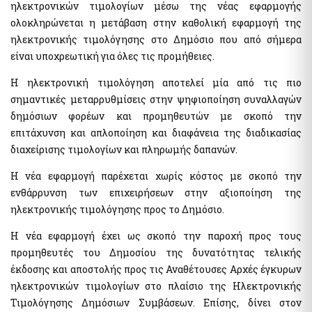
ηλεκτρονικών τιμολογίων μέσω της νέας εφαρμογής
Αιγιαλοί - Δημόσια Περιουσία
Μισθοδοσία υπαλλήλων Υπ. Οικονομικών & Εποπτευόμενων
Φορέων
ολοκληρώνεται η μετάβαση στην καθολική εφαρμογή της
e-Δημοπρασίες Αιγιαλών
ηλεκτρονικής τιμολόγησης στο Δημόσιο που από σήμερα
e-Δελτίο Ατομικής Υπηρεσιακής Κατάστασης (ΔΑΥΚ)
Ευρετήριο και Χάρτης Καθορισμένου Αιγιαλού
είναι υποχρεωτική για όλες τις προμήθειες.
e-Aιτήσεις προς τις Υπηρεσίες Δημόσιας Περιουσίας
Ψηφιακές Υπηρεσίες Κοινωφελών Περιουσιών
Ακίνητα
Η ηλεκτρονική τιμολόγηση αποτελεί μία από τις πιο
σημαντικές μεταρρυθμίσεις στην ψηφιοποίηση συναλλαγών
Εκτιμήσεις Τιμών Ζώνης ΑΠΑΑ
δημόσιων φορέων και προμηθευτών με σκοπό την
Μητρώο Αξιών Μεταβιβάσεων Ακινήτων
Επιχειρήσεις
επιτάχυνση και απλοποίηση και διαφάνεια της διαδικασίας
Φύλλα Υπολογισμού ΑΠΑΑ
Εξωδικαστικός Μηχανισμός
διαχείρισης τιμολογίων και πληρωμής δαπανών.
Μητρώο Δεξαμενών Ενεργειακών Προϊόντων
Η νέα εφαρμογή παρέχεται χωρίς κόστος με σκοπό την
Μητρώο Πραγματικών Δικαιούχων
Οδηγίες - Έντυπα
ενθάρρυνση των επιχειρήσεων στην αξιοποίηση της
Προστασία επιχειρήσεων πληγέντων Κορωνοϊού Αίτηση
e-Έντυπα
υπαγωγής στη διαδικασία συνεισφοράς Δημοσίου στην
ηλεκτρονικής τιμολόγησης προς το Δημόσιο.
αποπληρωμή επιχειρηματικών δανείων
Know Your Business – (eGov-KYB)
Η νέα εφαρμογή έχει ως σκοπό την παροχή προς τους
Λοιπές Υπηρεσίες Δ.Δ.
προμηθευτές του Δημοσίου της δυνατότητας τελικής
Σύστημα Ιχνηλασιμότητας Καπνικών Προϊόντων (ID Issuer)
Εθνικό Μητρώο Επικοινωνίας (Ε.Μ.Επ) Κέντρο Ειδοποιήσεων
έκδοσης και αποστολής προς τις Αναθέτουσες Αρχές έγκυρων
Κράτος φιλικό προς τον πολίτη (ΔΔ)
ηλεκτρονικών τιμολογίων στο πλαίσιο της Ηλεκτρονικής
Υπηρεσία Εξουσιοδότησης Χρηστών Οριζόντιων
Aκίνητα
Τιμολόγησης Δημόσιων Συμβάσεων. Επίσης, δίνει στον
Πληροφοριακών Συστημάτων Δημόσιας Διοίκησης