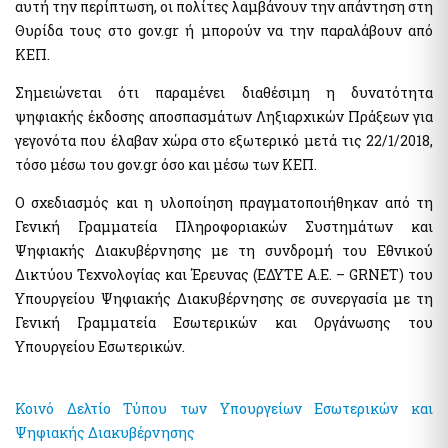
αυτή την περίπτωση, οι πολίτες λαμβάνουν την απάντηση στη
της χρηματοδότησης της τρομοκρατίας
Ελεγκτικές Υπηρεσίες Ελληνικού Δημοσίου
Θυρίδα τους στο gov.gr ή μπορούν να την παραλάβουν από
Υποβολή δήλωσης "ΠΟΘΕΝ ΕΣΧΕΣ"
ΚΕΠ.
Απόκρυψη λίστας
Σημειώνεται ότι παραμένει διαθέσιμη η δυνατότητα
Επιδόματα- Παροχές
ψηφιακής έκδοσης αποσπασμάτων Ληξιαρχικών Πράξεων για
Κοινωνικό μέρισμα
γεγονότα που έλαβαν χώρα στο εξωτερικό μετά τις 22/1/2018,
Μεταφορικό Ισοδύναμο
τόσο μέσω του gov.gr όσο και μέσω των ΚΕΠ.
Ο σχεδιασμός και η υλοποίηση πραγματοποιήθηκαν από τη
Στοιχεία Πολιτών και εξ Αποστάσεως Εξυπηρέτηση
Γενική Γραμματεία Πληροφοριακών Συστημάτων και
myConsulLive - Εξυπηρέτηση με τηλεδιάσκεψη από
Ψηφιακής Διακυβέρνησης με τη συνδρομή του Εθνικού
Προξενική Αρχή του Υπουργείου Εξωτερικών
Δικτύου Τεχνολογίας και Έρευνας (ΕΔΥΤΕ Α.Ε. – GRNET) του
myKEPlive - Εξυπηρέτηση με τηλεδιάσκεψη από Κέντρο
Εξυπηρέτησης Πολιτών (ΚΕΠ)
Υπουργείου Ψηφιακής Διακυβέρνησης σε συνεργασία με τη
Γενική Γραμματεία Εσωτερικών και Οργάνωσης του
Ηλεκτρονικό αίτημα ραντεβού σε Κέντρο Εξυπηρέτησης
Πολιτών (ΚΕΠ)
Υπουργείου Εσωτερικών.
myEFKALive - Εξυπηρέτηση με τηλεδιάσκεψη από τον e-ΕΦΚΑ
Πλατφόρμα Φυσικού Ραντεβού ΔΥΠΑ
Κοινό Δελτίο Τύπου των Υπουργείων Εσωτερικών και
myDIMOSlive – Eξυπηρέτηση με τηλεδιάσκεψη από τον Δήμο
Ψηφιακής Διακυβέρνησης
σας