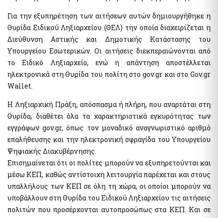
Ηλεκτρονική Πλατφόρμα Προστασίας Κύριας Κατοικίας
Υπηρεσία Εξουσιοδότησης Χρηστών Ιδιωτικού Τομέα για
Φύλλα Υπολογισμού ΑΠΑΑ
πρόσβαση σε εξειδικευμένα πληροφοριακά συστήματα του
Για την εξυπηρέτηση των αιτήσεων αυτών δημιουργήθηκε η
δημοσίου
Εκτιμήσεις Τιμών Ζώνης ΑΠΑΑ
Θυρίδα Ειδικού Ληξιαρχείου (ΘΕΛ) την οποία διαχειρίζεται η
Μητρώο Ανθρώπινου Δυναμικού Ελληνικού Δημοσίου
Μητρώο Αξιών Μεταβιβάσεων Ακινήτων
Διεύθυνση Αστικής και Δημοτικής Κατάστασης του
Κωδικοί Δημόσιας Διοίκησης
Υπουργείου Εσωτερικών. Οι αιτήσεις διεκπεραιώνονται από
Πλατφόρμα δήλωσης διόρθωσης τ.μ. ακινήτων προς τους ΟΤΑ
Μητρώο Πιστοποιημένων Εκτιμητών Δημοσίου
το Ειδικό Ληξιαρχείο, ενώ η απάντηση αποστέλλεται
Προστασία Κύριας Κατοικίας πληγέντων Κορωνοιού
Σύνοψη Μητρώου Δεσμεύσεων
ηλεκτρονικά στη Θυρίδα του πολίτη στο gov.gr και στο Gov.gr
Wallet.
Ψηφιακές Υπογραφές
Υπηρεσίες ΑΑΔΕ
Ηλεκτρονική Διακίνηση Εγγράφων και Ψηφιακές Υπογραφές
Η Ληξιαρχική Πράξη, απόσπασμα ή πλήρη, που αναρτάται στη
Φορολογία Πολιτών / Επιχειρήσεων
Εθνικό Μητρώο Ζώων Συντροφιάς (Ε.Μ.Ζ.Σ.)
Θυρίδα, διαθέτει όλα τα χαρακτηριστικά εγκυρότητας των
Ακίνητα Ε9 / ΕΝΦΙΑ / Μισθωτήρια
Ψηφιακό Μητρώο Λεσχών Μελών Φιλάθλων
εγγράφων gov.gr, όπως τον μοναδικό αναγνωριστικό αριθμό
Επιδόματα / Παροχές
Αναζήτηση Αναγνωριστικών Αριθμών μέσω του ΠΑ
επαλήθευσης και την ηλεκτρονική σφραγίδα του Υπουργείου
Οχήματα
Διασταυρωτικοί Έλεγχοι Οχημάτων (για Δημόσια Διοίκηση)
Ψηφιακής Διακυβέρνησης.
Ειδική ηλεκτρονική εφαρμογή "Στοιχεία προσώπου (myInfo)
Επισημαίνεται ότι οι πολίτες μπορούν να εξυπηρετούνται και
για τα Κέντρα εξυπηρέτησης Πολιτών (ΚΕΠ)" - Ειδική
Τηλεπικοινωνίες
μέσω ΚΕΠ, καθώς αντίστοιχη λειτουργία παρέχεται και στους
ηλεκτρονική εφαρμογή "Στοιχεία Προσώπου (myInfo) για τις
έμμισθες Προξενικές Αρχές (ΕΠΑ)"
υπαλλήλους των ΚΕΠ σε όλη τη χώρα, οι οποίοι μπορούν να
Μητρώο Δικαιούχων Απαλλαγής Τελών Συνδρομητών Κινητής
Τηλεφωνίας και Καρτοκινητής Τηλεφωνίας (Μη.Δ.Α.Τε.)
υποβάλλουν στη Θυρίδα του Ειδικού Ληξιαρχείου τις αιτήσεις
Ψηφιακή πλατφόρμα συλλογής και τήρησης στατιστικών
στοιχείων για θέματα πρόληψης και καταπολέμησης της
πολιτών που προσέρχονται αυτοπροσώπως στα ΚΕΠ. Και σε
νομιμοποίησης εσόδων από εγκληματικές δραστηριότητες και