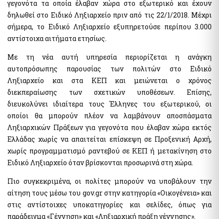
γεγονότα τα οποία έλαβαν χώρα στο εξωτερικό και έχουν
Αιγιαλοί - Δημόσια Περιουσία
Μισθοδοσία υπαλλήλων Υπ. Οικονομικών & Εποπτευόμενων
δηλωθεί στο Ειδικό Ληξιαρχείο πριν από τις 22/1/2018. Μέχρι
Φορέων
e-Δημοπρασίες Αιγιαλών
σήμερα, το Ειδικό Ληξιαρχείο εξυπηρετούσε περίπου 3.000
e-Δελτίο Ατομικής Υπηρεσιακής Κατάστασης (ΔΑΥΚ)
Ευρετήριο και Χάρτης Καθορισμένου Αιγιαλού
αντίστοιχα αιτήματα ετησίως.
e-Aιτήσεις προς τις Υπηρεσίες Δημόσιας Περιουσίας
Ψηφιακές Υπηρεσίες Κοινωφελών Περιουσιών
Με τη νέα αυτή υπηρεσία περιορίζεται η ανάγκη
Ακίνητα
αυτοπρόσωπης παρουσίας των πολιτών στο Ειδικό
Εκτιμήσεις Τιμών Ζώνης ΑΠΑΑ
Ληξιαρχείο και στα ΚΕΠ και μειώνεται ο χρόνος
Μητρώο Αξιών Μεταβιβάσεων Ακινήτων
Επιχειρήσεις
διεκπεραίωσης των σχετικών υποθέσεων. Επίσης,
Φύλλα Υπολογισμού ΑΠΑΑ
Εξωδικαστικός Μηχανισμός
διευκολύνει ιδιαίτερα τους Έλληνες του εξωτερικού, οι
Μητρώο Δεξαμενών Ενεργειακών Προϊόντων
οποίοι θα μπορούν πλέον να λαμβάνουν αποσπάσματα
Μητρώο Πραγματικών Δικαιούχων
Οδηγίες - Έντυπα
Ληξιαρχικών Πράξεων για γεγονότα που έλαβαν χώρα εκτός
Προστασία επιχειρήσεων πληγέντων Κορωνοϊού Αίτηση
e-Έντυπα
Ελλάδας χωρίς να απαιτείται επίσκεψη σε Προξενική Αρχή,
υπαγωγής στη διαδικασία συνεισφοράς Δημοσίου στην
χωρίς προγραμματισμό ραντεβού σε ΚΕΠ ή μετακίνηση στο
αποπληρωμή επιχειρηματικών δανείων
Ειδικό Ληξιαρχείο όταν βρίσκονται προσωρινά στη χώρα.
Know Your Business – (eGov-KYB)
Λοιπές Υπηρεσίες Δ.Δ.
Σύστημα Ιχνηλασιμότητας Καπνικών Προϊόντων (ID Issuer)
Εθνικό Μητρώο Επικοινωνίας (Ε.Μ.Επ) Κέντρο Ειδοποιήσεων
Πιο συγκεκριμένα, οι πολίτες μπορούν να υποβάλουν την
αίτηση τους μέσω του gov.gr στην κατηγορία «Οικογένεια» και
Κράτος φιλικό προς τον πολίτη (ΔΔ)
στις αντίστοιχες υποκατηγορίες και σελίδες, όπως για
Υπηρεσία Εξουσιοδότησης Χρηστών Οριζόντιων
Aκίνητα
Πληροφοριακών Συστημάτων Δημόσιας Διοίκησης
παράδειγμα «Γέννηση» και «Ληξιαρχική πράξη γέννησης».