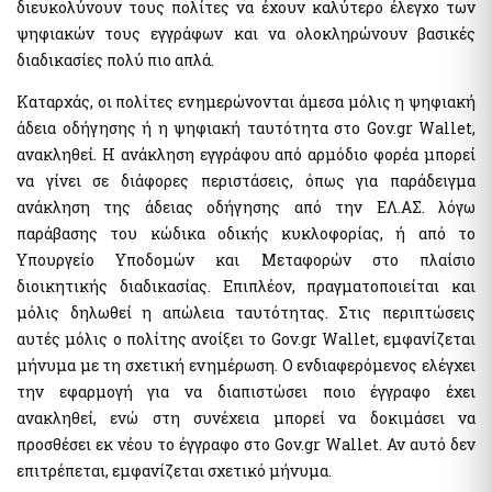
διευκολύνουν τους πολίτες να έχουν καλύτερο έλεγχο των
Αιγιαλοί - Δημόσια Περιουσία
Μισθοδοσία υπαλλήλων Υπ. Οικονομικών & Εποπτευόμενων
ψηφιακών τους εγγράφων και να ολοκληρώνουν βασικές
Φορέων
e-Δημοπρασίες Αιγιαλών
διαδικασίες πολύ πιο απλά.
e-Δελτίο Ατομικής Υπηρεσιακής Κατάστασης (ΔΑΥΚ)
Ευρετήριο και Χάρτης Καθορισμένου Αιγιαλού
e-Aιτήσεις προς τις Υπηρεσίες Δημόσιας Περιουσίας
Καταρχάς, οι πολίτες ενημερώνονται άμεσα μόλις η ψηφιακή
Ψηφιακές Υπηρεσίες Κοινωφελών Περιουσιών
άδεια οδήγησης ή η ψηφιακή ταυτότητα στο Gov.gr Wallet,
Ακίνητα
ανακληθεί. Η ανάκληση εγγράφου από αρμόδιο φορέα μπορεί
Εκτιμήσεις Τιμών Ζώνης ΑΠΑΑ
να γίνει σε διάφορες περιστάσεις, όπως για παράδειγμα
Μητρώο Αξιών Μεταβιβάσεων Ακινήτων
Επιχειρήσεις
ανάκληση της άδειας οδήγησης από την ΕΛ.ΑΣ. λόγω
Φύλλα Υπολογισμού ΑΠΑΑ
Εξωδικαστικός Μηχανισμός
παράβασης του κώδικα οδικής κυκλοφορίας, ή από το
Μητρώο Δεξαμενών Ενεργειακών Προϊόντων
Υπουργείο Υποδομών και Μεταφορών στο πλαίσιο
Μητρώο Πραγματικών Δικαιούχων
Οδηγίες - Έντυπα
διοικητικής διαδικασίας. Επιπλέον, πραγματοποιείται και
Προστασία επιχειρήσεων πληγέντων Κορωνοϊού Αίτηση
e-Έντυπα
μόλις δηλωθεί η απώλεια ταυτότητας. Στις περιπτώσεις
υπαγωγής στη διαδικασία συνεισφοράς Δημοσίου στην
αυτές μόλις ο πολίτης ανοίξει το Gov.gr Wallet, εμφανίζεται
αποπληρωμή επιχειρηματικών δανείων
μήνυμα με τη σχετική ενημέρωση. Ο ενδιαφερόμενος ελέγχει
Know Your Business – (eGov-KYB)
Λοιπές Υπηρεσίες Δ.Δ.
την εφαρμογή για να διαπιστώσει ποιο έγγραφο έχει
Σύστημα Ιχνηλασιμότητας Καπνικών Προϊόντων (ID Issuer)
Εθνικό Μητρώο Επικοινωνίας (Ε.Μ.Επ) Κέντρο Ειδοποιήσεων
ανακληθεί, ενώ στη συνέχεια μπορεί να δοκιμάσει να
Κράτος φιλικό προς τον πολίτη (ΔΔ)
προσθέσει εκ νέου το έγγραφο στο Gov.gr Wallet. Αν αυτό δεν
Υπηρεσία Εξουσιοδότησης Χρηστών Οριζόντιων
Aκίνητα
επιτρέπεται, εμφανίζεται σχετικό μήνυμα.
Πληροφοριακών Συστημάτων Δημόσιας Διοίκησης