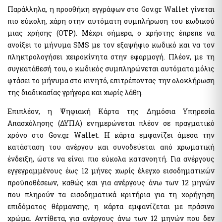
Ηλεκτρονική Πλατφόρμα Προστασίας Κύριας Κατοικίας
Υπηρεσία Εξουσιοδότησης Χρηστών Ιδιωτικού Τομέα για
Παράλληλα, η προσθήκη εγγράφων στο Gov.gr Wallet γίνεται
Φύλλα Υπολογισμού ΑΠΑΑ
πρόσβαση σε εξειδικευμένα πληροφοριακά συστήματα του
πιο εύκολη, χάρη στην αυτόματη συμπλήρωση του κωδικού
δημοσίου
Εκτιμήσεις Τιμών Ζώνης ΑΠΑΑ
μιας χρήσης (OTP). Μέχρι σήμερα, ο χρήστης έπρεπε να
Μητρώο Ανθρώπινου Δυναμικού Ελληνικού Δημοσίου
Μητρώο Αξιών Μεταβιβάσεων Ακινήτων
ανοίξει το μήνυμα SMS με τον εξαψήφιο κωδικό και να τον
Κωδικοί Δημόσιας Διοίκησης
Πλατφόρμα δήλωσης διόρθωσης τ.μ. ακινήτων προς τους ΟΤΑ
πληκτρολογήσει χειροκίνητα στην εφαρμογή. Πλέον, με τη
Μητρώο Πιστοποιημένων Εκτιμητών Δημοσίου
Προστασία Κύριας Κατοικίας πληγέντων Κορωνοιού
συγκατάθεσή του, ο κωδικός συμπληρώνεται αυτόματα μόλις
Σύνοψη Μητρώου Δεσμεύσεων
φτάσει το μήνυμα στο κινητό, επιτρέποντας την ολοκλήρωση
Ψηφιακές Υπογραφές
της διαδικασίας γρήγορα και χωρίς λάθη.
Υπηρεσίες ΑΑΔΕ
Ηλεκτρονική Διακίνηση Εγγράφων και Ψηφιακές Υπογραφές
Φορολογία Πολιτών / Επιχειρήσεων
Επιπλέον, η Ψηφιακή Κάρτα της Δημόσια Υπηρεσία
Εθνικό Μητρώο Ζώων Συντροφιάς (Ε.Μ.Ζ.Σ.)
Ακίνητα Ε9 / ΕΝΦΙΑ / Μισθωτήρια
Απασχόλησης (ΔΥΠΑ) ενημερώνεται πλέον σε πραγματικό
Ψηφιακό Μητρώο Λεσχών Μελών Φιλάθλων
Επιδόματα / Παροχές
χρόνο στο Gov.gr Wallet. Η κάρτα εμφανίζει άμεσα την
Αναζήτηση Αναγνωριστικών Αριθμών μέσω του ΠΑ
κατάσταση του ανέργου και συνοδεύεται από χρωματική
Οχήματα
Διασταυρωτικοί Έλεγχοι Οχημάτων (για Δημόσια Διοίκηση)
ένδειξη, ώστε να είναι πιο εύκολα κατανοητή. Για ανέργους
Ειδική ηλεκτρονική εφαρμογή "Στοιχεία προσώπου (myInfo)
εγγεγραμμένους έως 12 μήνες χωρίς έλεγχο εισοδηματικών
για τα Κέντρα εξυπηρέτησης Πολιτών (ΚΕΠ)" - Ειδική
Τηλεπικοινωνίες
ηλεκτρονική εφαρμογή "Στοιχεία Προσώπου (myInfo) για τις
προϋποθέσεων, καθώς και για ανέργους άνω των 12 μηνών
έμμισθες Προξενικές Αρχές (ΕΠΑ)"
Μητρώο Δικαιούχων Απαλλαγής Τελών Συνδρομητών Κινητής
που πληρούν τα εισοδηματικά κριτήρια για τη χορήγηση
Τηλεφωνίας και Καρτοκινητής Τηλεφωνίας (Μη.Δ.Α.Τε.)
Ψηφιακή πλατφόρμα συλλογής και τήρησης στατιστικών
επιδόματος θέρμανσης, η κάρτα εμφανίζεται με πράσινο
στοιχείων για θέματα πρόληψης και καταπολέμησης της
νομιμοποίησης εσόδων από εγκληματικές δραστηριότητες και
χρώμα. Αντίθετα, για ανέργους άνω των 12 μηνών που δεν