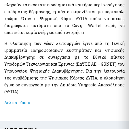
της χρηματοδότησης της τρομοκρατίας
Ελεγκτικές Υπηρεσίες Ελληνικού Δημοσίου
πληρούν τα εκάστοτε εισοδηματικά κριτήρια περί χορήγησης
Υποβολή δήλωσης "ΠΟΘΕΝ ΕΣΧΕΣ"
επιδόματος θέρμανσης, η κάρτα εμφανίζεται με πορτοκαλί
χρώμα. Όταν η Ψηφιακή Κάρτα ΔΥΠΑ παύει να ισχύει,
Απόκρυψη λίστας
διαγράφεται αυτόματα από το Gov.gr Wallet χωρίς να
Επιδόματα- Παροχές
απαιτείται καμία ενέργεια από τον χρήστη.
Κοινωνικό μέρισμα
Η υλοποίηση των νέων λειτουργιών έγινε από τη Γενική
Μεταφορικό Ισοδύναμο
Γραμματεία Πληροφοριακών Συστημάτων και Ψηφιακής
Διακυβέρνησης σε συνεργασία με το Εθνικό Δίκτυο
Στοιχεία Πολιτών και εξ Αποστάσεως Εξυπηρέτηση
Υποδομών Τεχνολογίας και Έρευνας (ΕΔΥΤΕ ΑΕ – GRNET) του
myConsulLive - Εξυπηρέτηση με τηλεδιάσκεψη από
Υπουργείου Ψηφιακής Διακυβέρνησης. Για την λειτουργία
Προξενική Αρχή του Υπουργείου Εξωτερικών
της αναβάθμισης της Ψηφιακής Κάρτας ΔΥΠΑ, η υλοποίηση
myKEPlive - Εξυπηρέτηση με τηλεδιάσκεψη από Κέντρο
έγινε σε συνεργασία με την Δημόσια Υπηρεσία Απασχόλησης
Εξυπηρέτησης Πολιτών (ΚΕΠ)
(ΔΥΠΑ).
Ηλεκτρονικό αίτημα ραντεβού σε Κέντρο Εξυπηρέτησης
Πολιτών (ΚΕΠ)
Δελτίο τύπου
myEFKALive - Εξυπηρέτηση με τηλεδιάσκεψη από τον e-ΕΦΚΑ
Πλατφόρμα Φυσικού Ραντεβού ΔΥΠΑ
myDIMOSlive – Eξυπηρέτηση με τηλεδιάσκεψη από τον Δήμο
σας