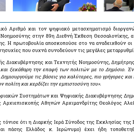
Εκτιμήσεις Τιμών Ζώνης ΑΠΑΑ
e-Έν
Ηλεκτρονική Πλατφόρμα Προστασίας Κύριας
Φορο
Κατοικίας
Μητρώο Αξιών Μεταβιβάσεων Ακινήτων
Ακίν
Φύλλα Υπολογισμού ΑΠΑΑ
Φύλλα Υπολογισμού ΑΠΑΑ
Επιδ
Εκτιμήσεις Τιμών Ζώνης ΑΠΑΑ
κό Αριθμό και τον ψηφιακό μετασχηματισμό διοργαν
Οχή
Μητρώο Αξιών Μεταβιβάσεων Ακινήτων
Νοημοσύνης στην 89η Διεθνή Έκθεση Θεσσαλονίκης, α
Κ)
Πλατφόρμα δήλωσης διόρθωσης τ.μ. ακινήτων προς
ς. Η πρωτοβουλία αποσκοπούσε στο να αναδειχθούν οι 
τους ΟΤΑ
ανησυχίες που συχνά συνοδεύουν τις μεγάλες μεταρρυθμί
Προστασία Κύριας Κατοικίας πληγέντων Κορωνοιού
ID
κής Διακυβέρνησης και Τεχνητής Νοημοσύνης, Δημήτρης
αι ξεκάθαρη την επαφή των πολιτών με το Δημόσιο. Ένα
 Δημιουργούμε τις βάσεις για καλύτερες, πιο γρήγορες και
Ελεγκτικές Υπηρεσίες Ελληνικού Δημοσίου
Επιδ
ν πολίτη και κερδίζει την εμπιστοσύνη του».
Υποβολή δήλωσης "ΠΟΘΕΝ ΕΣΧΕΣ"
Κοιν
οριακών Συστημάτων και Ψηφιακής Διακυβέρνησης Δημ
Μετα
ς Αρχιεπισκοπής Αθηνών Αρχιμανδρίτης Θεολόγος Αλεξ
ά
Λοιπές Υπηρεσίες
τόνισε ότι η Διαρκής Ιερά Σύνοδος της Εκκλησίας της Ε
ό
Pythia: Ερευνητικό έργο για την ανάπτυξη της
ι πάσης Ελλάδος κ. Ιερώνυμο) έχει ήδη τοποθετηθ
τεχνολογίας των chatbots