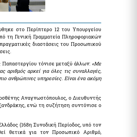
τυπα
λογία Πολιτών / Επιχειρήσεων
ητα Ε9 / ΕΝΦΙΑ / Μισθωτήρια
όματα / Παροχές
ώθηκε στο Περίπτερο 12 του Υπουργείου
ματα
πό τη Γενική Γραμματεία Πληροφοριακών
πραγματικές διαστάσεις του Προσωπικού
σεις.
 Παπαστεργίου τόνισε μεταξύ άλλων:
«Με
ς αριθμός αρκεί για όλες τις συναλλαγές,
 πιο ανθρώπινες υπηρεσίες. Είναι ένα ακόμη
όματα- Παροχές
ωνικό μέρισμα
οσθένης Αναγνωστόπουλος, ο Διευθυντής
φορικό Ισοδύναμο
ανδράκης, ενώ τη συζήτηση συντόνισε ο
λλάδος (168η Συνοδική Περίοδος, υπό τον
εί θετικά για τον Προσωπικό Αριθμό,