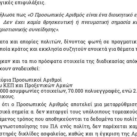
ογικές επιφυλάξεις.
Εθνικές Βουλευτικές και Αυτοδιοικητικές Εκλογές
2023
δήλωσε πως
«Ο Προσωπικός Αριθμός είναι ένα διοικητικό ε
Εθνικό Μητρώο Ζώων Συντροφιάς (Ε.Μ.Ζ.Σ.)
 Δεν έχει καμία θρησκευτική ή πνευματική σημασία κ
Υπηρεσία Πληρωμής Ειδικής Εκλογικής
χριστιανικής συνείδησης».
Αποζημίωσης Βουλευτικών Εκλογών της 21ης
Μαΐου 2023
ατα και απορίες πολιτών, δίνοντας φωνή σε πραγματικ
Υπηρεσία Πληρωμής Ειδικής Εκλογικής
Αποζημίωσης Βουλευτικών Εκλογών της 25ης
οία κράτος και εκκλησία συζητούν ανοικτά για θέματα 
πό
Ιουνίου 2023
Α
καν και τα πιο πρόσφατα στοιχεία της διαδικασίας απ
Ψηφιακό Μητρώο Μελών Λεσχών Φιλάθλων
χουν αναδειχθεί:
e-έντυπα
μύρια Προσωπικοί Αριθμοί
έσω ΚΕΠ και Προξενικών Αρχών
000 ασυμφωνίες στοιχείων, 70.000 πολυεγγραφές, ενώ 2.
ικους.
ότι ο Προσωπικός Αριθμός αποτελεί μια μεταρρύθμιση
ασικά σημεία: α. δεν καταργεί τους υπόλοιπους τομεακο
α
τάμενος τρόπος που αποθηκεύονται τα δεδομένα του πολί
 γνωστοποίησης του ΠΑ ενός πολίτη, δεν παρέχεται καμ
υστηρές δικλίδες ασφαλείας, καθώς και η έγκριση της