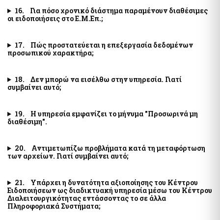
της χρηματοδότησης της τρομοκρατίας
Ελεγκτικές Υπηρεσίες Ελληνικού Δημοσίου
16. Για πόσο χρονικό διάστημα παραμένουν διαθέσιμες
οι ειδοποιήσεις στο Ε.Μ.Επ.;
Υποβολή δήλωσης "ΠΟΘΕΝ ΕΣΧΕΣ"
Απόκρυψη λίστας
17. Πώς προστατεύεται η επεξεργασία δεδομένων
Επιδόματα- Παροχές
προσωπικού χαρακτήρα;
Κοινωνικό μέρισμα
Μεταφορικό Ισοδύναμο
18. Δεν μπορώ να εισέλθω στην υπηρεσία. Γιατί
συμβαίνει αυτό;
Στοιχεία Πολιτών και εξ Αποστάσεως Εξυπηρέτηση
19. Η υπηρεσία εμφανίζει το μήνυμα "Προσωρινά μη
myConsulLive - Εξυπηρέτηση με τηλεδιάσκεψη από
διαθέσιμη".
Προξενική Αρχή του Υπουργείου Εξωτερικών
myKEPlive - Εξυπηρέτηση με τηλεδιάσκεψη από Κέντρο
Εξυπηρέτησης Πολιτών (ΚΕΠ)
20. Αντιμετωπίζω προβλήματα κατά τη μεταφόρτωση
των αρχείων. Γιατί συμβαίνει αυτό;
Ηλεκτρονικό αίτημα ραντεβού σε Κέντρο Εξυπηρέτησης
Πολιτών (ΚΕΠ)
myEFKALive - Εξυπηρέτηση με τηλεδιάσκεψη από τον e-ΕΦΚΑ
21. Υπάρχει η δυνατότητα αξιοποίησης του Κέντρου
Ειδοποιήσεων ως διαδικτυακή υπηρεσία μέσω του Κέντρου
Πλατφόρμα Φυσικού Ραντεβού ΔΥΠΑ
Διαλειτουργικότητας εντάσσοντας το σε άλλα
myDIMOSlive – Eξυπηρέτηση με τηλεδιάσκεψη από τον Δήμο
Πληροφοριακά Συστήματα;
σας