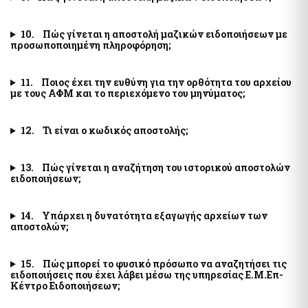
Ηλεκτρονική Πλατφόρμα Προστασίας Κύριας Κατοικίας
Υπηρεσία Εξουσιοδότησης Χρηστών Ιδιωτικού Τομέα για
Φύλλα Υπολογισμού ΑΠΑΑ
πρόσβαση σε εξειδικευμένα πληροφοριακά συστήματα του
δημοσίου
10. Πώς γίνεται η αποστολή μαζικών ειδοποιήσεων με
Εκτιμήσεις Τιμών Ζώνης ΑΠΑΑ
προσωποποιημένη πληροφόρηση;
Μητρώο Ανθρώπινου Δυναμικού Ελληνικού Δημοσίου
Μητρώο Αξιών Μεταβιβάσεων Ακινήτων
Κωδικοί Δημόσιας Διοίκησης
Πλατφόρμα δήλωσης διόρθωσης τ.μ. ακινήτων προς τους ΟΤΑ
11. Ποιος έχει την ευθύνη για την ορθότητα του αρχείου
Μητρώο Πιστοποιημένων Εκτιμητών Δημοσίου
Προστασία Κύριας Κατοικίας πληγέντων Κορωνοιού
με τους ΑΦΜ και το περιεχόμενο του μηνύματος;
Σύνοψη Μητρώου Δεσμεύσεων
Ψηφιακές Υπογραφές
12. Τι είναι ο κωδικός αποστολής;
Υπηρεσίες ΑΑΔΕ
Ηλεκτρονική Διακίνηση Εγγράφων και Ψηφιακές Υπογραφές
Φορολογία Πολιτών / Επιχειρήσεων
Εθνικό Μητρώο Ζώων Συντροφιάς (Ε.Μ.Ζ.Σ.)
13. Πώς γίνεται η αναζήτηση του ιστορικού αποστολών
Ακίνητα Ε9 / ΕΝΦΙΑ / Μισθωτήρια
Ψηφιακό Μητρώο Λεσχών Μελών Φιλάθλων
ειδοποιήσεων;
Επιδόματα / Παροχές
Αναζήτηση Αναγνωριστικών Αριθμών μέσω του ΠΑ
Οχήματα
Διασταυρωτικοί Έλεγχοι Οχημάτων (για Δημόσια Διοίκηση)
14. Υπάρχει η δυνατότητα εξαγωγής αρχείων των
αποστολών;
Ειδική ηλεκτρονική εφαρμογή "Στοιχεία προσώπου (myInfo)
για τα Κέντρα εξυπηρέτησης Πολιτών (ΚΕΠ)" - Ειδική
Τηλεπικοινωνίες
ηλεκτρονική εφαρμογή "Στοιχεία Προσώπου (myInfo) για τις
έμμισθες Προξενικές Αρχές (ΕΠΑ)"
15. Πώς μπορεί το φυσικό πρόσωπο να αναζητήσει τις
Μητρώο Δικαιούχων Απαλλαγής Τελών Συνδρομητών Κινητής
ειδοποιήσεις που έχει λάβει μέσω της υπηρεσίας Ε.Μ.Επ-
Τηλεφωνίας και Καρτοκινητής Τηλεφωνίας (Μη.Δ.Α.Τε.)
Ψηφιακή πλατφόρμα συλλογής και τήρησης στατιστικών
Κέντρο Ειδοποιήσεων;
στοιχείων για θέματα πρόληψης και καταπολέμησης της
νομιμοποίησης εσόδων από εγκληματικές δραστηριότητες και