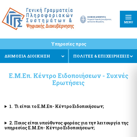
Κέντρο Διαλειτουργικότητας (ΚΕ.Δ) Υπουργείου Ψηφιακής
Πληρωμές και Εισπράξεις
Διακυβέρνησης
e-Παράβολο
Εφαρμογή Διαχείρισης Αιτημάτων Διαλειτουργικότητας (ΕΔΑ)
Συντάξεις Δημοσίου
Κοινός Οδηγός Υλοποίησης Διαδικτυακών Υπηρεσιών
MENU
PEPPOL
Πλατφόρμα Διαχείρισης και Υποστήριξης των Διαδικτυακών
ΕΘΝΙΚΗ ΑΡΧΗ PEPPOL
Υπηρεσιών (web services) Enterprise Service Bus (ESB)
Ευρωπαϊκό Πρότυπο (ΕΛΟΤ EN 16931)
Υπηρεσίες προς
Μητρώο Διαλειτουργικότητας
Ηλεκτρονικό Τιμολόγιο στις Δημόσιες Συμβάσεις
ΔΗΜΟΣΙΑ ΔΙΟΙΚΗΣΗ
ΠΟΛΙΤΕΣ & ΕΠΙΧΕΙΡΗΣΕΙΣ
Ενιαίο Κυβερνητικό νέφος (Υπηρεσίες G-Cloud)
Στοιχεία πολιτών και Ταυτοποιητικά έγγραφα
Ε.Μ.Επ. Κέντρο Ειδοποιήσεων - Συχνές
Ειδική ηλεκτρονική εφαρμογή «Στοιχεία προσώπου, myInfo»
Πλατφόρμα Υποβολής Αιτημάτων Φιλοξενίας, Εξαίρεσης
Ερωτήσεις
Κράτος φιλικό προς τον πολίτη
Προμήθειας, Παροχής αδειών λογισμικού και Καταγραφής
Υποδομής
Συστηθείτε-Know Your Customer (eGov-KYC)
Υπηρεσία Διάθεσης Στοιχείων μέσω της Ενιαίας Ψηφιακής
Πύλης της Δημόσιας Διοίκησης
1. Τι είναι το Ε.Μ.Επ- Κέντρο Ειδοποιήσεων;
Πληρωμές - Εισπράξεις
Ψηφιακή Υπηρεσία myPhoto
e-Παράβολο
Εθνικό Μητρώο Επικοινωνίας (Ε.Μ.Επ)
2. Ποιος είναι υπεύθυνος φορέας για την λειτουργία της
Ενιαία Αρχή Πληρωμής (ΕΑΠ)
υπηρεσίας Ε.Μ.Επ- Κέντρο Ειδοποιήσεων;
Ενιαίο Σύστημα Πληρωμών (ΕΣΥΠ)