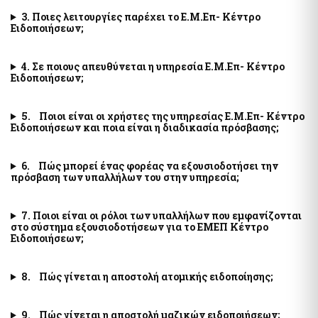
Αιγιαλοί - Δημόσια Περιουσία
Μισθοδοσία υπαλλήλων Υπ. Οικονομικών & Εποπτευόμενων
3. Ποιες λειτουργίες παρέχει το Ε.Μ.Επ- Κέντρο
Φορέων
e-Δημοπρασίες Αιγιαλών
Ειδοποιήσεων;
e-Δελτίο Ατομικής Υπηρεσιακής Κατάστασης (ΔΑΥΚ)
Ευρετήριο και Χάρτης Καθορισμένου Αιγιαλού
e-Aιτήσεις προς τις Υπηρεσίες Δημόσιας Περιουσίας
4. Σε ποιους απευθύνεται η υπηρεσία Ε.Μ.Επ- Κέντρο
Ειδοποιήσεων;
Ψηφιακές Υπηρεσίες Κοινωφελών Περιουσιών
Ακίνητα
Εκτιμήσεις Τιμών Ζώνης ΑΠΑΑ
5. Ποιοι είναι οι χρήστες της υπηρεσίας Ε.Μ.Επ- Κέντρο
Μητρώο Αξιών Μεταβιβάσεων Ακινήτων
Επιχειρήσεις
Ειδοποιήσεων και ποια είναι η διαδικασία πρόσβασης;
Φύλλα Υπολογισμού ΑΠΑΑ
Εξωδικαστικός Μηχανισμός
Μητρώο Δεξαμενών Ενεργειακών Προϊόντων
6. Πώς μπορεί ένας φορέας να εξουσιοδοτήσει την
πρόσβαση των υπαλλήλων του στην υπηρεσία;
Μητρώο Πραγματικών Δικαιούχων
Οδηγίες - Έντυπα
Προστασία επιχειρήσεων πληγέντων Κορωνοϊού Αίτηση
e-Έντυπα
υπαγωγής στη διαδικασία συνεισφοράς Δημοσίου στην
7. Ποιοι είναι οι ρόλοι των υπαλλήλων που εμφανίζονται
αποπληρωμή επιχειρηματικών δανείων
στο σύστημα εξουσιοδοτήσεων για το ΕΜΕΠ Κέντρο
Ειδοποιήσεων;
Know Your Business – (eGov-KYB)
Λοιπές Υπηρεσίες Δ.Δ.
Σύστημα Ιχνηλασιμότητας Καπνικών Προϊόντων (ID Issuer)
Εθνικό Μητρώο Επικοινωνίας (Ε.Μ.Επ) Κέντρο Ειδοποιήσεων
8. Πώς γίνεται η αποστολή ατομικής ειδοποίησης;
Κράτος φιλικό προς τον πολίτη (ΔΔ)
Υπηρεσία Εξουσιοδότησης Χρηστών Οριζόντιων
Aκίνητα
Πληροφοριακών Συστημάτων Δημόσιας Διοίκησης
9. Πώς γίνεται η αποστολή μαζικών ειδοποιήσεων;