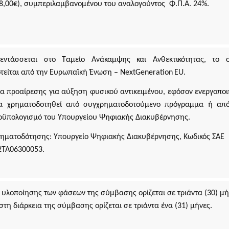
08,00€), συμπεριλαμβανομένου του αναλογούντος Φ.Π.Α. 24%.
Απόκρυψη λίστας
η,
α
εντάσσεται στο Ταμείο Ανάκαμψης και Ανθεκτικότητας, το ο
τείται από την Ευρωπαϊκή Ένωση –
NextGeneration
EU
.
μα προαίρεσης για αύξηση φυσικού αντικειμένου, εφόσον ενεργοποι
να χρηματοδοτηθεί από συγχρηματοδοτούμενο πρόγραμμα ή από
ροϋπολογισμό του Υπουργείου Ψηφιακής Διακυβέρνησης.
Απόκρυψη λίστας
ηματοδότησης: Υπουργείο Ψηφιακής Διακυβέρνησης, Κωδικός ΣΑΕ
2ΤΑ06300053.
 υλοποίησης των φάσεων της σύμβασης ορίζεται σε τριάντα (30) μή
στη διάρκεια της σύμβασης ορίζεται σε τριάντα ένα (31) μήνες.