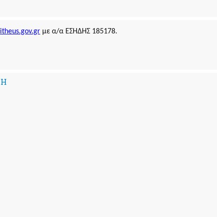
theus.gov.gr
με α/α ΕΣΗΔΗΣ 185178.
ΣΗ