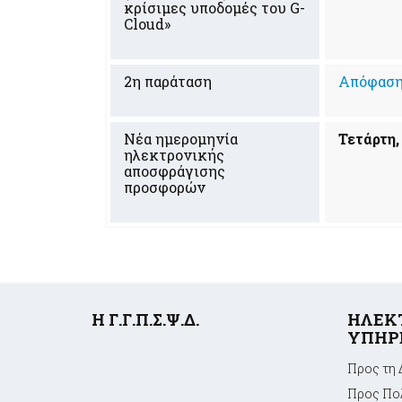
κρίσιμες υποδομές του G-
Cloud»
2η παράταση
Απόφαση 
Νέα ημερομηνία
Τετάρτη,
ηλεκτρονικής
αποσφράγισης
προσφορών
Υποσέλιδο
Η Γ.Γ.Π.Σ.Ψ.Δ.
ΗΛΕΚ
ΥΠΗΡ
Προς τη 
Προς Πολ