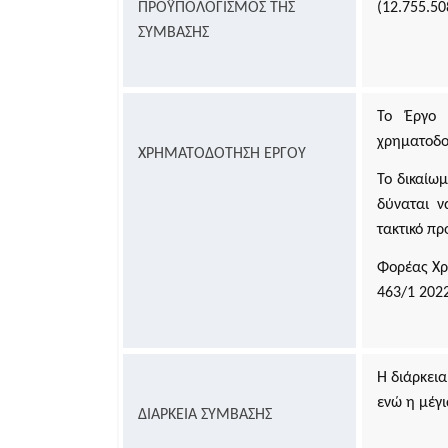
ΠΡΟΫΠΟΛΟΓΙΣΜΟΣ ΤΗΣ
(12.755.5
myNAFTILIA.live
ΣΥΜΒΑΣΗΣ
myOEYlive - Εξυπηρέτηση με τηλεδιάσκεψη από
Γραφείο Ο.Ε.Υ. του Υπουργείου Εξωτερικών
myPyrasfaleialive - Εξυπηρέτηση με τηλεδιάσκεψ
τηλεφωνική επικοινωνία ή φυσική παρουσία από τ
Γραφεία Προληπτικής και Κατασταλτικής
Το Έργο 
Πυρασφάλειας των ΔΙ.Π.Υ.Ν./ΔΙ.Π.Υ. του
Πυροσβεστικού Σώματος Ελλάδος
χρηματοδο
ΧΡΗΜΑΤΟΔΟΤΗΣΗ ΕΡΓΟΥ
mySynigoroslive - Εξυπηρέτηση με τηλεδιάσκεψη
Το δικαίω
από τον Συνήγορο του Πολίτη
δύναται 
τακτικό π
Φορέας Χρ
463/1 202
Η διάρκεια
ενώ η μέγι
ΔΙΑΡΚΕΙΑ ΣΥΜΒΑΣΗΣ