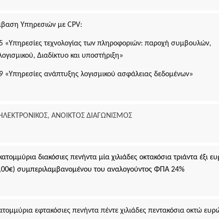
Εθνικές Βουλευτικές και Αυτοδιοικητικές Εκλογές
2023
μβαση Υπηρεσιών με
CPV
:
Εθνικό Μητρώο Ζώων Συντροφιάς (Ε.Μ.Ζ.Σ.)
Υπηρεσία Πληρωμής Ειδικής Εκλογικής
5 «Υπηρεσίες τεχνολογίας των πληροφοριών: παροχή συμβουλών,
Αποζημίωσης Βουλευτικών Εκλογών της 21ης
ογισμικού, Διαδίκτυο και υποστήριξη»
Μαΐου 2023
Υπηρεσία Πληρωμής Ειδικής Εκλογικής
9 «Υπηρεσίες ανάπτυξης λογισμικού ασφάλειας δεδομένων»
Αποζημίωσης Βουλευτικών Εκλογών της 25ης
πό
Ιουνίου 2023
Α
Ψηφιακό Μητρώο Μελών Λεσχών Φιλάθλων
e-έντυπα
 ΗΛΕΚΤΡΟΝΙΚΟΣ, ΑΝΟΙΚΤΟΣ ΔΙΑΓΩΝΙΣΜΟΣ
ατομμύρια διακόσιες πενήντα μία χιλιάδες οκτακόσια τριάντα έξι ε
6,00€) συμπεριλαμβανομένου του αναλογούντος ΦΠΑ 24%
α
ατομμύρια εφτακόσιες πενήντα πέντε χιλιάδες πεντακόσια οκτώ ευρ