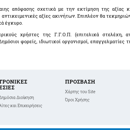
Εθνικές Βουλευτικές και Αυτοδιοικητικές Εκλογές
αιης απόφασης σχετικά με την εκτίμηση της αξίας κ
2023
 αντικειμενικές αξίες ακινήτων. Επιπλέον θα τεκμηριών
Εθνικό Μητρώο Ζώων Συντροφιάς (Ε.Μ.Ζ.Σ.)
κά έγκυρο.
Υπηρεσία Πληρωμής Ειδικής Εκλογικής
Αποζημίωσης Βουλευτικών Εκλογών της 21ης
Μαΐου 2023
ικούς χρήστες της Γ.Γ.Ο.Π. (επιτελικά στελέχη, ανα
ημόσιοι φορείς, ιδιωτικοί οργανισμοί, επαγγελματίες τ
Υπηρεσία Πληρωμής Ειδικής Εκλογικής
Αποζημίωσης Βουλευτικών Εκλογών της 25ης
πό
Ιουνίου 2023
Α
Ψηφιακό Μητρώο Μελών Λεσχών Φιλάθλων
e-έντυπα
ΤΡΟΝΙΚΕΣ
ΠΡΟΣΒΑΣΗ
ΕΣΙΕΣ
Χάρτης του Site
Δημόσια Διοίκηση
Όροι Xρήσης
ίτες και Επιχειρήσεις
α