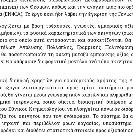
Εκτιμήσεις Τιμών Ζώνης ΑΠΑΑ
e-Έν
anism) των Θεσμών, καθώς και την ανάγκη μιας πιο ορθ
Ηλεκτρονική Πλατφόρμα Προστασίας Κύριας
Φορο
Κατοικίας
Μητρώο Αξιών Μεταβιβάσεων Ακινήτων
α (ΕΝΦΙΑ). Το έργο έχει ήδη λάβει την έγκριση της Γενι
Ακίν
Φύλλα Υπολογισμού ΑΠΑΑ
Φύλλα Υπολογισμού ΑΠΑΑ
Επιδ
λογίζεται με βάση τρέχουσες, γνωστές, εμπορικές αξ
Εκτιμήσεις Τιμών Ζώνης ΑΠΑΑ
Οχή
ήσεων), τα φυσικά χαρακτηριστικά των ακινήτων (οικον
Μητρώο Αξιών Μεταβιβάσεων Ακινήτων
ίσιο στο οποίο αυτά εντάσσονται και συσχετίζονται. Θα
Κ)
Πλατφόρμα δήλωσης διόρθωσης τ.μ. ακινήτων προς
οντέλων Ανάλυσης Πολλαπλής, Γραμμικής Παλινδρόμ
τους ΟΤΑ
α θα ποσοτικοποιούν τη σχέση μεταξύ εμπορικής αξίας 
Προστασία Κύριας Κατοικίας πληγέντων Κορωνοιού
ID
. Θα υπάρχουν διαφορετικά μοντέλα ανά τύπο ακινήτου (ο
αφική διεπαφή χρηστών για εσωτερικούς χρήστες της Υ
Ελεγκτικές Υπηρεσίες Ελληνικού Δημοσίου
Επιδ
 εξάγει λειτουργικότητα προς τρίτα συστήματα μ
Υποβολή δήλωσης "ΠΟΘΕΝ ΕΣΧΕΣ"
Κοιν
ού, θα γίνεται μέσω γεωγραφικών χαρτών και αλφαριθμη
Μετα
ομικά τετράγωνα, οδικό δίκτυο, διοικητική διαίρεση 
ά
υ Εθνικού Κτηματολογίου, να πλοηγείται πάνω σε διαδρα
ξία του ακινήτου που τον ενδιαφέρει. Το σύστημα θα α
Λοιπές Υπηρεσίες
 μηχανή και περιβάλλον ροών εργασίας, υποσύστημα
ό
Pythia: Ερευνητικό έργο για την ανάπτυξη της
ράγει και διαθέτει στατιστικά στοιχεία προς αξιοποίηση
τεχνολογίας των chatbots