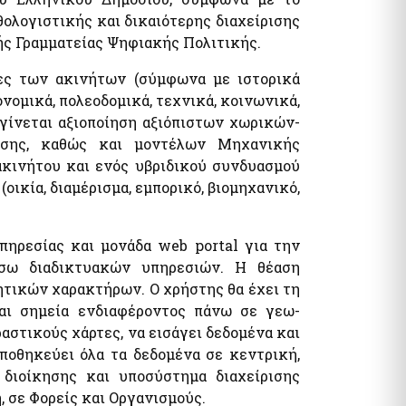
τυπα
ολογιστικής και δικαιότερης διαχείρισης
λογία Πολιτών / Επιχειρήσεων
κής Γραμματείας Ψηφιακής Πολιτικής.
ητα Ε9 / ΕΝΦΙΑ / Μισθωτήρια
όματα / Παροχές
ίες των ακινήτων (σύμφωνα με ιστορικά
ματα
ομικά, πολεοδομικά, τεχνικά, κοινωνικά,
 γίνεται αξιοποίηση αξιόπιστων χωρικών-
ησης, καθώς και μοντέλων Μηχανικής
ακινήτου και ενός υβριδικού συνδυασμού
ικία, διαμέρισμα, εμπορικό, βιομηχανικό,
πηρεσίας και μονάδα web portal για την
όματα- Παροχές
έσω διαδικτυακών υπηρεσιών. Η θέαση
ωνικό μέρισμα
τικών χαρακτήρων. Ο χρήστης θα έχει τη
φορικό Ισοδύναμο
και σημεία ενδιαφέροντος πάνω σε γεω-
στικούς χάρτες, να εισάγει δεδομένα και
ποθηκεύει όλα τα δεδομένα σε κεντρική,
 διοίκησης και υποσύστημα διαχείρισης
, σε Φορείς και Οργανισμούς.