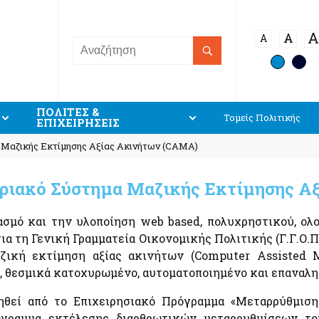
A
A
A
ΠΟΛΙΤΕΣ &
Τομείς Πολιτικής
ΕΠΙΧΕΙΡΗΣΕΙΣ
Ενιαίο Κυβερνητικό νέφος (Υπηρεσίες G-Cloud)
Στοιχεία πολιτών και Ταυτοποιητικά έγγραφα
Πλατ
Αιγι
Μαζικής Εκτίμησης Αξίας Ακινήτων (CAMA)
Εξαί
Ειδική ηλεκτρονική εφαρμογή «Στοιχεία προσώπου,
e-Δη
και 
myInfo»
Ευρε
ιακό Σύστημα Μαζικής Εκτίμησης Α
Κράτος φιλικό προς τον πολίτη
e-Aι
Συστηθείτε-Know Your Customer (eGov-KYC)
Ψηφι
διασμό και την υλοποίηση web based, πολυχρηστικού, 
Υπηρεσία Διάθεσης Στοιχείων μέσω της Ενιαίας
Ψηφιακής Πύλης της Δημόσιας Διοίκησης
α τη Γενική Γραμματεία Οικονομικής Πολιτικής (Γ.Γ.Ο.Π
se
αζική εκτίμηση αξίας ακινήτων (Computer Assisted 
Ψηφιακή Υπηρεσία myPhoto
ο, θεσμικά κατοχυρωμένο, αυτοματοποιημένο και επαναλη
Εθνικό Μητρώο Επικοινωνίας (Ε.Μ.Επ)
ηθεί από το Επιχειρησιακό Πρόγραμμα «Μεταρρύθμιση
Ακίνητα
Οδηγ
Aκίνητα
Υπηρ
όγραμμα εκτέλεσης διαρθρωτικών μεταρρυθμίσεων τ