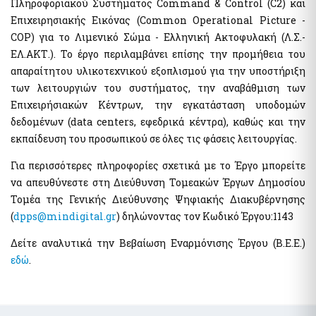
Πληροφοριακού Συστήματος Command & Control (C2) και
Αιγιαλοί - Δημόσια Περιουσία
Μισθοδοσία υπαλλήλων Υπ. Οικονομικών & Εποπτευόμενων
Επιχειρησιακής Εικόνας (Common Operational Picture -
Φορέων
e-Δημοπρασίες Αιγιαλών
COP) για το Λιμενικό Σώμα - Ελληνική Ακτοφυλακή (Λ.Σ.-
e-Δελτίο Ατομικής Υπηρεσιακής Κατάστασης (ΔΑΥΚ)
Ευρετήριο και Χάρτης Καθορισμένου Αιγιαλού
ΕΛ.ΑΚΤ.). Το έργο περιλαμβάνει επίσης την προμήθεια του
e-Aιτήσεις προς τις Υπηρεσίες Δημόσιας Περιουσίας
απαραίτητου υλικοτεχνικού εξοπλισμού για την υποστήριξη
Ψηφιακές Υπηρεσίες Κοινωφελών Περιουσιών
Ακίνητα
των λειτουργιών του συστήματος, την αναβάθμιση των
Εκτιμήσεις Τιμών Ζώνης ΑΠΑΑ
Επιχειρήσιακών Κέντρων, την εγκατάσταση υποδομών
Μητρώο Αξιών Μεταβιβάσεων Ακινήτων
δεδομένων (data centers, εφεδρικά κέντρα), καθώς και την
Επιχειρήσεις
Φύλλα Υπολογισμού ΑΠΑΑ
εκπαίδευση του προσωπικού σε όλες τις φάσεις λειτουργίας.
Εξωδικαστικός Μηχανισμός
Μητρώο Δεξαμενών Ενεργειακών Προϊόντων
Για περισσότερες πληροφορίες σχετικά με το Έργο μπορείτε
Μητρώο Πραγματικών Δικαιούχων
Οδηγίες - Έντυπα
να απευθύνεστε στη Διεύθυνση Τομεακών Έργων Δημοσίου
Προστασία επιχειρήσεων πληγέντων Κορωνοϊού Αίτηση
Τομέα της Γενικής Διεύθυνσης Ψηφιακής Διακυβέρνησης
e-Έντυπα
υπαγωγής στη διαδικασία συνεισφοράς Δημοσίου στην
(
dpps@mindigital.gr
) δηλώνοντας τον Κωδικό Έργου:1143
αποπληρωμή επιχειρηματικών δανείων
Know Your Business – (eGov-KYB)
Λοιπές Υπηρεσίες Δ.Δ.
Δείτε αναλυτικά την Βεβαίωση Εναρμόνισης Έργου (Β.Ε.Ε.)
Σύστημα Ιχνηλασιμότητας Καπνικών Προϊόντων (ID Issuer)
εδώ
.
Εθνικό Μητρώο Επικοινωνίας (Ε.Μ.Επ) Κέντρο Ειδοποιήσεων
Κράτος φιλικό προς τον πολίτη (ΔΔ)
Υπηρεσία Εξουσιοδότησης Χρηστών Οριζόντιων
Aκίνητα
Πληροφοριακών Συστημάτων Δημόσιας Διοίκησης