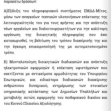
παρακάτω δράσεων:
Αιγιαλοί - Δημόσια Περιουσία
Μισθοδοσία υπαλλήλων Υπ. Οικονομικών & Εποπτευόμενων
Φορέων
e-Δημοπρασίες Αιγιαλών
Α)Εξέλιξη του πληροφοριακού συστήματος ΕΜΔΔ-Μίτος,
e-Δελτίο Ατομικής Υπηρεσιακής Κατάστασης (ΔΑΥΚ)
Ευρετήριο και Χάρτης Καθορισμένου Αιγιαλού
μέσω των αναγκαίων τεχνικών υλοποιήσεων επέκτασης της
e-Aιτήσεις προς τις Υπηρεσίες Δημόσιας Περιουσίας
λειτουργικότητάς του για τους χρήστες και την ανάπτυξη
Ψηφιακές Υπηρεσίες Κοινωφελών Περιουσιών
νέων εργαλείων και διαλειτουργικοτήτων για την καλύτερη
Ακίνητα
οργάνωση της διοικητικής πληροφορίας που έχει
Εκτιμήσεις Τιμών Ζώνης ΑΠΑΑ
καταχωρισθεί, τη βελτίωση του τρόπου διαχείρισής της και
Μητρώο Αξιών Μεταβιβάσεων Ακινήτων
Επιχειρήσεις
την έγκαιρη επικαιροποίησή της με αυτοματοποιημένο
Φύλλα Υπολογισμού ΑΠΑΑ
Εξωδικαστικός Μηχανισμός
τρόπο.
Μητρώο Δεξαμενών Ενεργειακών Προϊόντων
Β) Μοντελοποίηση διοικητικών διαδικασιών και ανάπτυξη
Μητρώο Πραγματικών Δικαιούχων
Οδηγίες - Έντυπα
ηλεκτρονικών εφαρμογών ή επέκταση υφιστάμενων που
Προστασία επιχειρήσεων πληγέντων Κορωνοϊού Αίτηση
e-Έντυπα
υπαγωγής στη διαδικασία συνεισφοράς Δημοσίου στην
σχετίζονται με αντικείμενα αρμοδιότητας του Υπουργείου
αποπληρωμή επιχειρηματικών δανείων
Εσωτερικών, και ειδικότερα διαδικασιών διαχείρισης
Know Your Business – (eGov-KYB)
Λοιπές Υπηρεσίες Δ.Δ.
ανθρώπινου δυναμικού, ενημέρωσης των στοιχείων
Σύστημα Ιχνηλασιμότητας Καπνικών Προϊόντων (ID Issuer)
υπηρεσιακής κατάστασης των Δημοσίων Υπαλλήλων και
Εθνικό Μητρώο Επικοινωνίας (Ε.Μ.Επ) Κέντρο Ειδοποιήσεων
μεταβολής αυτών, εφαρμογής του πειθαρχικού δικαίου και
Κράτος φιλικό προς τον πολίτη (ΔΔ)
του Κοινού Πλαισίου Αξιολόγησης.
Υπηρεσία Εξουσιοδότησης Χρηστών Οριζόντιων
Aκίνητα
Πληροφοριακών Συστημάτων Δημόσιας Διοίκησης