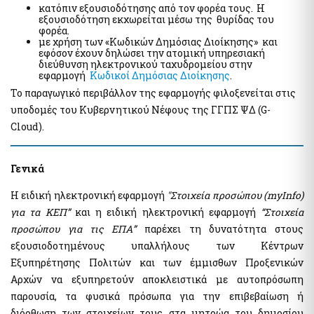
κατόπιν εξουσιοδότησης από τον φορέα τους. Η
Public Administration Codes
εξουσιοδότηση εκχωρείται μέσω της θυρίδας του
φορέα.
Registry of Certified Valuers
AADE Services
με χρήση των «Κωδικών Δημόσιας Διοίκησης» και
εφόσον έχουν δηλώσει την ατομική υπηρεσιακή
Summary of Commitments Register
Taxation of Citizens / Businesses
διεύθυνση ηλεκτρονικού ταχυδρομείου στην
Digital Signatures
εφαρμογή
Κωδικοί Δημόσιας Διοίκησης
.
Properties E9 / ENFIA / Leaseholds
Electronic Document Handling and Digital Signatures
Το παραγωγικό περιβάλλον της εφαρμογής φιλοξενείται στις
Allowances / Benefits
National Register of Companion Animals
υποδομές του Κυβερνητικού Νέφους της ΓΓΠΣ ΨΔ (G-
Vehicles
Cloud).
Digital Register of Members of Fan Clubs
Special electronic application "Search for identification
Telecommunications
numbers via Personal Number"
Γενικά
Register of Beneficiaries of Exemption of Mobile Telephony
Special electronic application "Personal data (myInfo) for
and Cellular Telephony Subscribers (Mi.D.A.Te.)
Citizens Service Centers" - Special electronic application
Η ειδική ηλεκτρονική εφαρμογή
"Στοιχεία προσώπου (myInfo)
"Personal data (myInfo) for salaried Consular Authorities"
για τα ΚΕΠ”
και η ειδική ηλεκτρονική εφαρμογή
“Στοιχεία
Greek State Auditing Services
προσώπου για τις ΕΠΑ”
παρέχει τη δυνατότητα στους
Hide list
Submit declaration "ΠΟΘΕΝ ΕΣΧΕΣ"
εξουσιοδοτημένους υπαλλήλους των Κέντρων
Εξυπηρέτησης Πολιτών και των έμμισθων Προξενικών
Αρχών να εξυπηρετούν αποκλειστικά με αυτοπρόσωπη
Benefits - Allowances
παρουσία, τα φυσικά πρόσωπα για την επιβεβαίωση ή
Social dividend
διόρθωση των στοιχείων τους στα μητρώα του δημοσίου