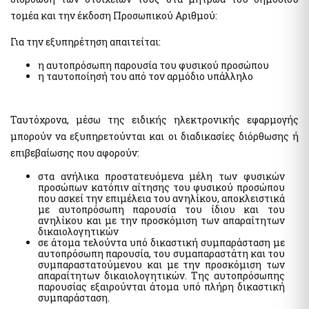
The Transport Equivalent
τομέα και την έκδοση Προσωπικού Αριθμού:
Για την εξυπηρέτηση απαιτείται:
Citizens Information and Remote Service
η αυτοπρόσωπη παρουσία του φυσικού προσώπου
myConsulLive
η ταυτοποίησή του από τον αρμόδιο υπάλληλο
myKEPlive
Online appointment request at Citizens' Service Center
(KEP)
Ταυτόχρονα, μέσω της ειδικής ηλεκτρονικής εφαρμογής
myEFKALive - Teleconferencing service from e-EFKA
μπορούν να εξυπηρετούνται και οι διαδικασίες διόρθωσης ή
επιβεβαίωσης που αφορούν:
DYPA Rendezvous Platform by Physical Presence
myDimoslive - Teleconferencing service from your
στα ανήλικα προστατευόμενα μέλη των φυσικών
Municipality
προσώπων κατόπιν αίτησης του φυσικού προσώπου
που ασκεί την επιμέλεια του ανηλίκου, αποκλειστικά
myKTIMATOLOGIOlive - Teleconferencing service from the
με αυτοπρόσωπη παρουσία του ίδιου και του
Hellenic Land Registry
ανηλίκου και με την προσκόμιση των απαραίτητων
myAADElive - Εξυπηρέτηση με τηλεδιάσκεψη από την
δικαιολογητικών
Ανεξάρτητη Αρχή Δημοσίων Εσόδων (Α.Α.Δ.Ε.)
σε άτομα τελούντα υπό δικαστική συμπαράσταση με
αυτοπρόσωπη παρουσία, του συμαπαραστάτη και του
myEGDIXlive - Service by video conference or telephone
συμπαραστατούμενου και με την προσκόμιση των
communication & with physical presence (General
απαραίτητων δικαιολογητικών. Της αυτοπρόσωπης
Information for Debt Management) from the Gener. Secret.
παρουσίας εξαιρούνται άτομα υπό πλήρη δικαστική
of the Financial Sector & Private Debt Management of the
συμπαράσταση.
Ministry of National Economy & Finance