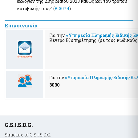
εκλογών της 21ης Μαΐου 2023 καθώς και του τρόπου
καταβολής τους" (
Β΄3074
)
Επικοινωνία
Για την
«Υπηρεσία Πληρωμής Ειδικής Ε
Κέντρο Εξυπηρέτησης (με τους κωδικούς σα
Για την
«Υπηρεσία Πληρωμής Ειδικής Εκ
3030
Υποσέλιδο
G.S.I.S.D.G.
Structure of G.S.I.S.D.G.