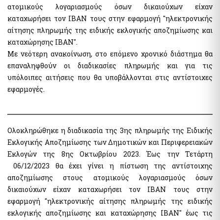
ατομικούς λογαριασμούς όσων δικαιούχων είχαν
Public Welfare Property Digital Services
e-Individual Employment Status Report (DAYK)
καταχωρήσει τον ΙΒΑΝ τους στην εφαρμογή "ηλεκτρονικής
αίτησης πληρωμής της ειδικής εκλογικής αποζημίωσης και
Businesses
Real Estate
καταχώρησης ΙΒΑΝ".
Out of Court Settlement
Με νεότερη ανακοίνωση, στο επόμενο χρονικό διάστημα θα
APAA Zone Price Estimates
Energy Products Tank Register
επαναληφθούν οι διαδικασίες πληρωμής και για τις
Real Estate Transactions Valuation Register
υπόλοιπες αιτήσεις που θα υποβάλλονται στις αντίστοιχες
Real Beneficiaries Register
Calculation Sheets of Objective Property Valuation
εφαρμογές.
Protection of companies affected by Covid-19
Traceability System for Tobacco Products (ID Issuer)
Instructions - Forms
e-Forms
Ολοκληρώθηκε η διαδικασία της 3ης πληρωμής της Ειδικής
Real estate
Εκλογικής Αποζημίωσης των Δημοτικών και Περιφερειακών
Electronic Protection Platform of main residence
Other Public Administration Services
Εκλογών της 8ης Οκτωβρίου 2023. Έως την Τετάρτη
APAA Objective System of preperty Evaluation
National Notification Center (NNC)- Notification Center
06/12/2023 θα έχει γίνει η πίστωση της αντίστοιχης
APPA Zone Price Estimates
αποζημίωσης στους ατομικούς λογαριασμούς όσων
Public Administration horizontal information systems
Real Estate Transactions Valuation Register
users' authorization and management
δικαιούχων είχαν καταχωρήσει τον ΙΒΑΝ τους στην
Real estate sq.m. correction statement platform to the Local
Private Sector User Authorization Service for access to
εφαρμογή "ηλεκτρονικής αίτησης πληρωμής της ειδικής
Authorities
specialized public information systems
εκλογικής αποζημίωσης και καταχώρησης ΙΒΑΝ" έως τις
Protection of the Main House of the Corona virus affected
Hellenic Republic Human Resources Registry