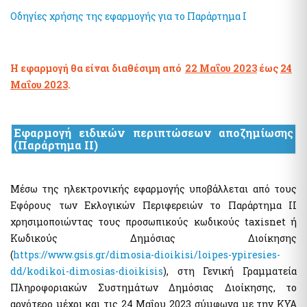
Οδηγίες χρήσης της εφαρμογής για το Παράρτημα Ι
Η εφαρμογή θα είναι διαθέσιμη από
22 Μαΐου 2023
έως
24
Μαΐου 2023
.
Εφαρμογή ειδικών περιπτώσεων αποζημίωσης
(Παράρτημα ΙΙ)
Μέσω της ηλεκτρονικής εφαρμογής υποβάλλεται από τους
Εφόρους των Εκλογικών Περιφερειών το Παράρτημα ΙΙ
χρησιμοποιώντας τους προσωπικούς κωδικούς taxisnet ή
Κωδικούς Δημόσιας Διοίκησης
(
https://www.gsis.gr/dimosia-dioikisi/loipes-ypiresies-
dd/kodikoi-dimosias-dioikisis
), στη Γενική Γραμματεία
Πληροφοριακών Συστημάτων Δημόσιας Διοίκησης, το
αργότερο μέχρι και τις 24 Μαΐου 2023 σύμφωνα με την ΚΥΑ