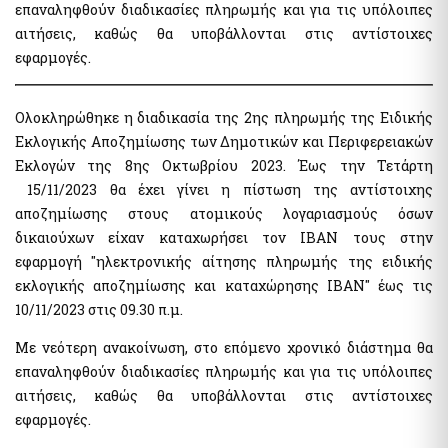
επαναληφθούν διαδικασίες πληρωμής και για τις υπόλοιπες
The Transport Equivalent
αιτήσεις, καθώς θα υποβάλλονται στις αντίστοιχες
εφαρμογές.
Citizens Information and Remote Service
myConsulLive
Ολοκληρώθηκε η διαδικασία της 2ης πληρωμής της Ειδικής
myKEPlive
Εκλογικής Αποζημίωσης των Δημοτικών και Περιφερειακών
Online appointment request at Citizens' Service Center
Εκλογών της 8ης Οκτωβρίου 2023. Έως την Τετάρτη
(KEP)
15/11/2023 θα έχει γίνει η πίστωση της αντίστοιχης
myEFKALive - Teleconferencing service from e-EFKA
αποζημίωσης στους ατομικούς λογαριασμούς όσων
DYPA Rendezvous Platform by Physical Presence
δικαιούχων είχαν καταχωρήσει τον ΙΒΑΝ τους στην
myDimoslive - Teleconferencing service from your
εφαρμογή "ηλεκτρονικής αίτησης πληρωμής της ειδικής
Municipality
εκλογικής αποζημίωσης και καταχώρησης ΙΒΑΝ" έως τις
myKTIMATOLOGIOlive - Teleconferencing service from the
Hellenic Land Registry
10/11/2023 στις 09.30 π.μ.
myAADElive - Εξυπηρέτηση με τηλεδιάσκεψη από την
Με νεότερη ανακοίνωση, στο επόμενο χρονικό διάστημα θα
Ανεξάρτητη Αρχή Δημοσίων Εσόδων (Α.Α.Δ.Ε.)
επαναληφθούν διαδικασίες πληρωμής και για τις υπόλοιπες
myEGDIXlive - Service by video conference or telephone
communication & with physical presence (General
αιτήσεις, καθώς θα υποβάλλονται στις αντίστοιχες
Information for Debt Management) from the Gener. Secret.
εφαρμογές.
of the Financial Sector & Private Debt Management of the
Ministry of National Economy & Finance