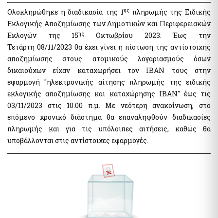
myPyrasfaleialive - Service by video conference, telephone
ης
Ολοκληρώθηκε η διαδικασία της 1
πληρωμής της Ειδικής
communication or physical presence from the Preventive
and Suppressive Fire Safety Offices of the Fire Brigade of
Εκλογικής Αποζημίωσης των Δημοτικών και Περιφερειακών
Greece
ης
Εκλογών της 15
Οκτωβρίου 2023. Έως την
mySynigoroslive - Teleconferencing service by the Greek
Τετάρτη 08/11/2023 θα έχει γίνει η πίστωση της αντίστοιχης
Ombudsman
αποζημίωσης στους ατομικούς λογαριασμούς όσων
δικαιούχων είχαν καταχωρήσει τον ΙΒΑΝ τους στην
Other Services
εφαρμογή "ηλεκτρονικής αίτησης πληρωμής της ειδικής
εκλογικής αποζημίωσης και καταχώρησης ΙΒΑΝ" έως τις
Digital Register of Members of Fan Clubs
03/11/2023 στις 10.00 π.μ. Με νεότερη ανακοίνωση, στο
National Parliamentary and Municipal Elections 2023
επόμενο χρονικό διάστημα θα επαναληφθούν διαδικασίες
National Register of Companion Animals
πληρωμής και για τις υπόλοιπες αιτήσεις, καθώς θα
Pythia: Research project for the development of chatbots
technology
υποβάλλονται στις αντίστοιχες εφαρμογές.
Special Electoral Compensation Payment Service for
Parliamentary Elections of 21 May 2023
Special Electoral Compensation Payment Service for
Parliamentary Elections of June 25 2023
e-forms