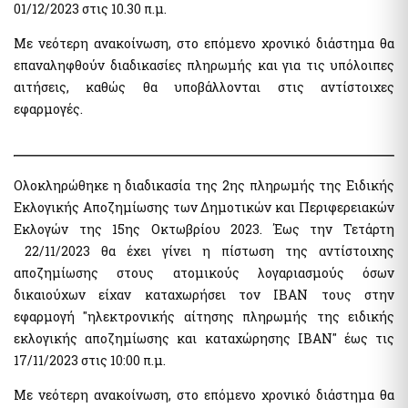
01/12/2023 στις 10.30 π.μ.
Public Administration Codes
Με νεότερη ανακοίνωση, στο επόμενο χρονικό διάστημα θα
Registry of Certified Valuers
AADE Services
επαναληφθούν διαδικασίες πληρωμής και για τις υπόλοιπες
Summary of Commitments Register
Taxation of Citizens / Businesses
αιτήσεις, καθώς θα υποβάλλονται στις αντίστοιχες
Digital Signatures
Properties E9 / ENFIA / Leaseholds
εφαρμογές.
Electronic Document Handling and Digital Signatures
Allowances / Benefits
National Register of Companion Animals
Vehicles
Digital Register of Members of Fan Clubs
Ολοκληρώθηκε η διαδικασία της 2ης πληρωμής της Ειδικής
Special electronic application "Search for identification
Telecommunications
numbers via Personal Number"
Εκλογικής Αποζημίωσης των Δημοτικών και Περιφερειακών
Register of Beneficiaries of Exemption of Mobile Telephony
Special electronic application "Personal data (myInfo) for
Εκλογών της 15ης Οκτωβρίου 2023. Έως την Τετάρτη
and Cellular Telephony Subscribers (Mi.D.A.Te.)
Citizens Service Centers" - Special electronic application
22/11/2023 θα έχει γίνει η πίστωση της αντίστοιχης
"Personal data (myInfo) for salaried Consular Authorities"
αποζημίωσης στους ατομικούς λογαριασμούς όσων
δικαιούχων είχαν καταχωρήσει τον ΙΒΑΝ τους στην
Greek State Auditing Services
Hide list
εφαρμογή "ηλεκτρονικής αίτησης πληρωμής της ειδικής
Submit declaration "ΠΟΘΕΝ ΕΣΧΕΣ"
εκλογικής αποζημίωσης και καταχώρησης ΙΒΑΝ" έως τις
17/11/2023 στις 10:00 π.μ.
Benefits - Allowances
Με νεότερη ανακοίνωση, στο επόμενο χρονικό διάστημα θα
Social dividend