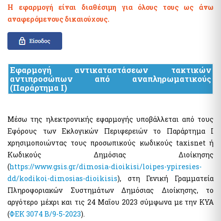
Η εφαρμογή είναι διαθέσιμη για όλους τους ως άνω
αναφερόμενους δικαιούχους.
Εφαρμογή αντικαταστάσεων τακτικών
αντιπροσώπων από αναπληρωματικούς
(Παράρτημα Ι)
Μέσω της ηλεκτρονικής εφαρμογής υποβάλλεται από τους
Εφόρους των Εκλογικών Περιφερειών το Παράρτημα Ι
χρησιμοποιώντας τους προσωπικούς κωδικούς taxisnet ή
Κωδικούς Δημόσιας Διοίκησης
(
https://www.gsis.gr/dimosia-dioikisi/loipes-ypiresies-
dd/kodikoi-dimosias-dioikisis
), στη Γενική Γραμματεία
Πληροφοριακών Συστημάτων Δημόσιας Διοίκησης, το
αργότερο μέχρι και τις 24 Μαΐου 2023 σύμφωνα με την ΚΥΑ
(
ΦΕΚ 3074 Β/9-5-2023
).