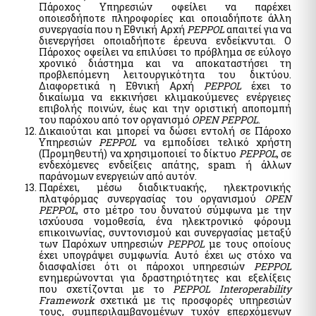
Πάροχος Υπηρεσιών οφείλει να παρέχει
Hide list
οποιεσδήποτε πληροφορίες και οποιαδήποτε άλλη
συνεργασία που η Εθνική Αρχή
PEPPOL
απαιτεί για να
διενεργήσει οποιαδήποτε έρευνα ενδείκνυται. Ο
Πάροχος οφείλει να επιλύσει το πρόβλημα σε εύλογο
χρονικό διάστημα και να αποκαταστήσει τη
προβλεπόμενη λειτουργικότητα του δικτύου.
Διαφορετικά η Εθνική Αρχή
PEPPOL
έχει το
δικαίωμα να εκκινήσει κλιμακούμενες ενέργειες
επιβολής ποινών, έως και την οριστική αποπομπή
του παρόχου από τον οργανισμό
OPEN
PEPPOL
.
Δικαιούται και μπορεί να δώσει εντολή σε Πάροχο
Υπηρεσιών
PEPPOL
να εμποδίσει τελικό χρήστη
(Προμηθευτή) να χρησιμοποιεί το δίκτυο
PEPPOL
, σε
ενδεχόμενες ενδείξεις απάτης, spam ή άλλων
παράνομων ενεργειών από αυτόν.
Παρέχει, μέσω διαδικτυακής, ηλεκτρονικής
πλατφόρμας συνεργασίας του οργανισμού
OPEN
PEPPOL
, στο μέτρο του δυνατού σύμφωνα με την
ισχύουσα νομοθεσία, ένα ηλεκτρονικό φόρουμ
επικοινωνίας, συντονισμού και συνεργασίας μεταξύ
των Παρόχων υπηρεσιών
PEPPOL
με τους οποίους
έχει υπογράψει συμφωνία. Αυτό έχει ως στόχο να
διασφαλίσει ότι οι πάροχοι υπηρεσιών
PEPPOL
ενημερώνονται για δραστηριότητες και εξελίξεις
που σχετίζονται με το
PEPPOL Interoperability
Framework
σχετικά με τις προσφορές υπηρεσιών
τους, συμπεριλαμβανομένων τυχόν επερχόμενων