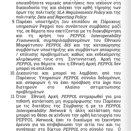
οποιεσδήποτε νομικές απαιτήσεις που ισχύουν στη
myPyrasfaleialive - Service by video conference, telephone
δικαιοδοσία της και ελέγχει την ορθή τήρησης των
communication or physical presence from the Preventive
όρων της πολιτικής
SLA Requirements Policy
και της
and Suppressive Fire Safety Offices of the Fire Brigade of
πολιτικής
Data and Reporting Policy
.
Greece
Παρέχει υποστήριξη 1ου επιπέδου σε Πάροχους
υπηρεσιών Peppol που συνάπτουν συμβάσεις μαζί
mySynigoroslive - Teleconferencing service by the Greek
της, σε θέματα που σχετίζονται με τη διακυβέρνηση
Ombudsman
και τη χρήση του
PEPPOL Interoperability
Framework
, συμπεριλαμβανομένων του Εθνικού
Μορφότυπου
PEPPOL BIS
και της καταχώρησης
Other Services
συμβάντων υποστήριξης και συμβάντων απόκρισης
/ επίλυσης προβλημάτων, καθώς και ενδεχόμενης
Digital Register of Members of Fan Clubs
κλιμάκωσης τους στη Συντονιστική Αρχή της
PEPPOL
, για θέματα που η Εθνική Αρχή
PEPPOL
δεν
National Parliamentary and Municipal Elections 2023
μπορεί να επιλύσει.
National Register of Companion Animals
Δικαιούται και μπορεί να λαμβάνει από του
Παρόχους Υπηρεσιών
PEPPOL
σύνολα δεδομένων,
Pythia: Research project for the development of chatbots
και αναφορών ή να έχει πρόσβαση στα
logs
που
technology
διατηρούν στο πλαίσιο αντιμετώπισης
Special Electoral Compensation Payment Service for
προβλημάτων.
Parliamentary Elections of 21 May 2023
Όταν Εθνική Αρχή
PEPPOL
ενημερωθεί για μια
πιθανή κατάσταση μη συμμόρφωσης του Παρόχου
Special Electoral Compensation Payment Service for
με τις διατάξεις της Σύμβασης ή με το
PEPPOL
Parliamentary Elections of June 25 2023
Interoperability Network
ή άλλη κατάσταση που
μπορεί να θέσει σε κίνδυνο την ορθή λειτουργία του
e-forms
PEPPOL
Network
, έχει το δικαίωμα να ξεκινήσει
έρευνα για να επιβεβαιώσει την αιτία του και τις
συνέπειες στο δίκτυο
PEPPOL
στο σύνολό του. Ο