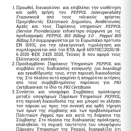
Public Administration Codes
Προωθεί, διευκολύνει και επιβλέπει την υιοθέτηση
και ορθή χρήση του
PEPPOL Interoperability
Registry of Certified Valuers
AADE Services
Framework
από τους τελικούς χρήστες
Προμηθευτές Ελληνικού Δημοσίου, Αναθέτουσες
Summary of Commitments Register
Taxation of Citizens / Businesses
Αρχές και τους Παρόχους υπηρεσιών
PEPPOL
Digital Signatures
(Service Providers)
,και ειδικότερα σύμφωνα με τις
Properties E9 / ENFIA / Leaseholds
προδιαγραφές
PEPPOL BIS Billing 3.0 . Peppol BIS
Electronic Document Handling and Digital Signatures
Allowances / Benefits
Billing 3.0
συμμορφώνεται με το Ευρωπαϊκό πρότυπο
EN 16931, για την ηλεκτρονική τιμολόγηση και
National Register of Companion Animals
Vehicles
συμπληρώνεται από την ΚΥΑ Αριθ 60970ΕΞ2020/18-
Digital Register of Members of Fan Clubs
6-2020 ΦΕΚ 2425 2020, Τεύχος Β που αφορά τους
Ελληνικούς κανόνες.
Special electronic application "Search for identification
Προσλαμβάνει Παρόχους Υπηρεσιών
PEPPOL
και
Telecommunications
numbers via Personal Number"
συμβάλει στις διαδικασίες εισαγωγής
(on boarding)
Register of Beneficiaries of Exemption of Mobile Telephony
Special electronic application "Personal data (myInfo) for
και εγκαθίδρυσής τους, στην περιοχή δικαιοδοσίας
and Cellular Telephony Subscribers (Mi.D.A.Te.)
Citizens Service Centers" - Special electronic application
της. Στο πλαίσιο αυτό εγκρίνει ή απορρίπτει αιτήσεις
"Personal data (myInfo) for salaried Consular Authorities"
από τους συμβεβλημένους παρόχους για
PKI
Certificate
και το ίδιο το
PKI Certificate
.
Συνάπτει και υπογράφει Συμβάσεις πρόσληψης
Greek State Auditing Services
μεταξύ υποψήφιων Παρόχων Υπηρεσιών
PEPPOL
,
Hide list
στη περιοχή δικαιοδοσία της και μπορεί να ελέγχει
Submit declaration "ΠΟΘΕΝ ΕΣΧΕΣ"
τον πάροχο ως προς την συνεχή και ορθή τήρηση
των όρων της σύμβασης και των προβλεπόμενων
Πολιτικών
Peppol
, προ και κατά τη διάρκεια της
Σύμβασης. Στο πλαίσιο της διαδικασίας πρόσληψης,
Benefits - Allowances
επαληθεύει τη νομική ταυτότητα του υποψήφιου
Social dividend
Πάροχου Υπηρεσιών της Peppol, διασφαλίζει ότι