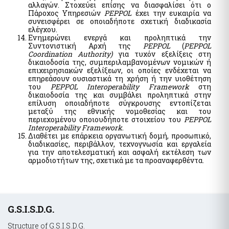
αλλαγών. Στοχεύει επίσης να διασφαλίσει ότι ο
Πάροχος Υπηρεσιών
PEPPOL
έχει την ευκαιρία να
συνεισφέρει σε οποιαδήποτε σχετική διαδικασία
ελέγχου.
Ενημερώνει ενεργά και προληπτικά την
Συντονιστική Αρχή της
PEPPOL
(
PEPPOL
Coordination Authority)
για τυχόν εξελίξεις στη
δικαιοδοσία της, συμπεριλαμβανομένων νομικών ή
επιχειρησιακών εξελίξεων, οι οποίες ενδέχεται να
επηρεάσουν ουσιαστικά τη χρήση ή την υιοθέτηση
του
PEPPOL
Interoperability Framework
στη
δικαιοδοσία της και συμβάλει προληπτικά στην
επίλυση οποιαδήποτε σύγκρουσης εντοπίζεται
μεταξύ της εθνικής νομοθεσίας και του
περιεχομένου οποιουδήποτε στοιχείου του
PEPPOL
Interoperability Framework
.
Διαθέτει με επάρκεια οργανωτική δομή, προσωπικό,
διαδικασίες, περιβάλλον, τεχνογνωσία και εργαλεία
για την αποτελεσματική και ασφαλή εκτέλεση των
αρμοδιοτήτων της, σχετικά με τα προαναφερθέντα.
Υποσέλιδο
G.S.I.S.D.G.
Structure of G.S.I.S.D.G.