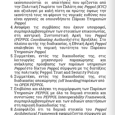
ικανοποιούνται οι απαιτήσεις που ορίζονται από
The Transport Equivalent
την Πολιτική Γνωρίστε τον Πελάτη σας
Peppol (KYC)
και αξιολογεί με καλή πίστη εκ πρώτης όψεως την
ικανότητά τους να φέρουν τις νομικές ευθύνες που
είναι εγγενείς σε οποιονδήποτε Πάροχο Υπηρεσιών
Citizens Information and Remote Service
Peppol
.
myConsulLive
Αναφέρει τις συμβάσεις που έχουν υπογραφεί,
συμπεριλαμβανομένων των στοιχείων επικοινωνίας,
myKEPlive
στη κεντρική Συντονιστική Αρχή του
Peppol
(PEPPOL Coordinating Authority)
στις Βρυξέλες. Στο
Online appointment request at Citizens' Service Center
πλαίσιο αυτής της διαδικασίας, η Εθνική Αρχή
Peppol
(KEP)
επαληθεύει τη νομική ταυτότητα του Παρόχου
myEFKALive - Teleconferencing service from e-EFKA
Υπηρεσιών
Peppol
.
Συμμετέχει, εντός της δικαιοδοσίας της, στις
DYPA Rendezvous Platform by Physical Presence
λειτουργίες μηχανισμού παραχώρησης και
myDimoslive - Teleconferencing service from your
ανάκλησης πρόσβασης των παρόχων υπηρεσιών
Municipality
Peppol
στο δίκτυο
Peppol
, σύμφωνα με τις διατάξεις
της πολιτικής Peppol Trust and Security Policy.
myKTIMATOLOGIOlive - Teleconferencing service from the
Συμμετέχει, εντός της δικαιοδοσίας της, στις
Hellenic Land Registry
διαδικασίες αποχώρησης
(off boarding)
παρόχων από
το
OPEN PEPPOL
.
myAADElive - Εξυπηρέτηση με τηλεδιάσκεψη από την
Επιβλέπει και ελέγχει τη συμμόρφωση των Παρόχων
Ανεξάρτητη Αρχή Δημοσίων Εσόδων (Α.Α.Δ.Ε.)
Υπηρεσιών
PEPPOL
με όλα τα δομικά στοιχεία και
myEGDIXlive - Service by video conference or telephone
συνιστώσες του
PEPPOL Interoperability Framework,
communication & with physical presence (General
συμπεριλαμβανομένων και των ειδικών απαιτήσεων
Information for Debt Management) from the Gener. Secret.
στη περιοχή δικαιοδοσίας της.
of the Financial Sector & Private Debt Management of the
Διασφαλίζει ότι τα δομικά στοιχεία του
Peppol
Ministry of National Economy & Finance
Architectural Framework
εφαρμόζονται σύμφωνα με