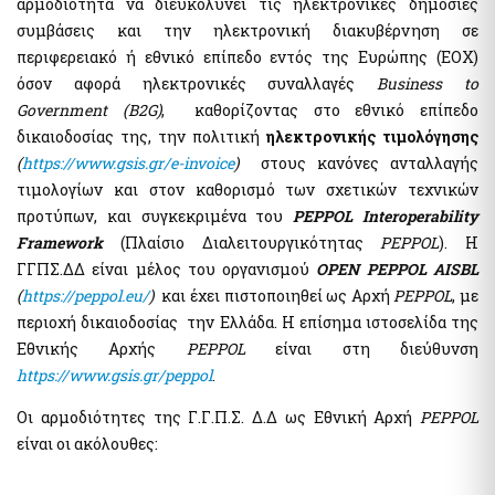
αρμοδιότητα να διευκολύνει τις ηλεκτρονικές δημόσιες
Public Welfare Property Digital Services
e-Individual Employment Status Report (DAYK)
συμβάσεις και την ηλεκτρονική διακυβέρνηση σε
περιφερειακό ή εθνικό επίπεδο εντός της Ευρώπης (ΕΟΧ)
όσον αφορά ηλεκτρονικές συναλλαγές
Business to
Businesses
Real Estate
Government (B2G)
, καθορίζοντας στο εθνικό επίπεδο
Out of Court Settlement
APAA Zone Price Estimates
δικαιοδοσίας της, την πολιτική
ηλεκτρονικής τιμολόγησης
Energy Products Tank Register
Real Estate Transactions Valuation Register
(
https://www.gsis.gr/e-invoice
)
στους κανόνες ανταλλαγής
Real Beneficiaries Register
Calculation Sheets of Objective Property Valuation
τιμολογίων και στον καθορισμό των σχετικών τεχνικών
Protection of companies affected by Covid-19
προτύπων, και συγκεκριμένα του
PEPPOL Interoperability
Traceability System for Tobacco Products (ID Issuer)
Framework
(Πλαίσιο Διαλειτουργικότητας
PEPPOL
). Η
Instructions - Forms
ΓΓΠΣ.ΔΔ είναι μέλος του οργανισμού
OPEN PEPPOL AISBL
e-Forms
(
https://peppol.eu/
)
και έχει πιστοποιηθεί ως Αρχή
PEPPOL
, με
Real estate
περιοχή δικαιοδοσίας την Ελλάδα. Η επίσημα ιστοσελίδα της
Electronic Protection Platform of main residence
Other Public Administration Services
Εθνικής Αρχής
PEPPOL
είναι στη διεύθυνση
APAA Objective System of preperty Evaluation
National Notification Center (NNC)- Notification Center
https://
www.gsis.gr/peppol
.
APPA Zone Price Estimates
Public Administration horizontal information systems
Real Estate Transactions Valuation Register
Οι αρμοδιότητες της Γ.Γ.Π.Σ. Δ.Δ ως Εθνική Αρχή
PEPPOL
users' authorization and management
Real estate sq.m. correction statement platform to the Local
είναι οι ακόλουθες:
Private Sector User Authorization Service for access to
Authorities
specialized public information systems
Protection of the Main House of the Corona virus affected
Hellenic Republic Human Resources Registry