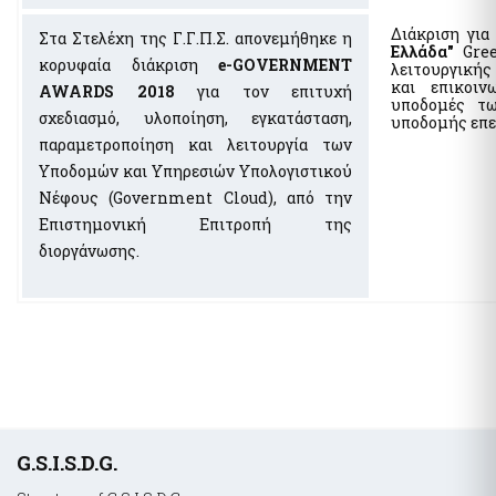
Διάκριση για
Στα Στελέχη της Γ.Γ.Π.Σ. απονεμήθηκε η
Ελλάδα"
Gre
κορυφαία διάκριση
e-GOVERNMENT
λειτουργική
και επικοι
AWARDS 2018
για τον επιτυχή
υποδομές τ
σχεδιασμό, υλοποίηση, εγκατάσταση,
υποδομής επε
παραμετροποίηση και λειτουργία των
Υποδομών και Υπηρεσιών Υπολογιστικού
Νέφους (Government Cloud), από την
Επιστημονική Επιτροπή της
διοργάνωσης.
Υποσέλιδο
G.S.I.S.D.G.