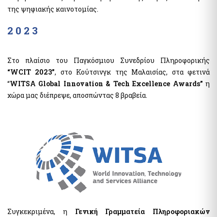
myPyrasfaleialive - Service by video conference, telephone
της ψηφιακής καινοτομίας.
communication or physical presence from the Preventive
and Suppressive Fire Safety Offices of the Fire Brigade of
2 0 2 3
Greece
mySynigoroslive - Teleconferencing service by the Greek
Ombudsman
Στο πλαίσιο του Παγκόσμιου Συνεδρίου Πληροφορικής
“WCIT 2023”
, στο Κούτσινγκ της Μαλαισίας, στα φετινά
Other Services
“
WITSA Global Innovation & Tech Excellence Awards”
η
Digital Register of Members of Fan Clubs
χώρα μας διέπρεψε, αποσπώντας 8 βραβεία.
National Parliamentary and Municipal Elections 2023
National Register of Companion Animals
Pythia: Research project for the development of chatbots
technology
Special Electoral Compensation Payment Service for
Parliamentary Elections of 21 May 2023
Special Electoral Compensation Payment Service for
Parliamentary Elections of June 25 2023
e-forms
Συγκεκριμένα, η
Γενική Γραμματεία Πληροφοριακών