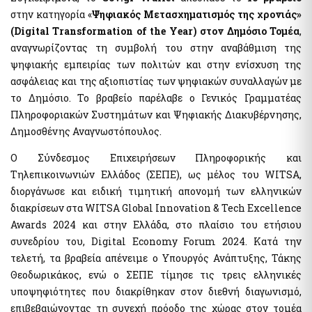
The Transport Equivalent
στην κατηγορία «
Ψηφιακός Μετασχηματισμός της χρονιάς»
(Digital Transformation of the Year) στον Δημόσιο Τομέα
,
αναγνωρίζοντας τη συμβολή του στην αναβάθμιση της
Citizens Information and Remote Service
ψηφιακής εμπειρίας των πολιτών και στην ενίσχυση της
myConsulLive
ασφάλειας και της αξιοπιστίας των ψηφιακών συναλλαγών με
myKEPlive
το Δημόσιο. Το βραβείο παρέλαβε ο Γενικός Γραμματέας
Online appointment request at Citizens' Service Center
Πληροφοριακών Συστημάτων και Ψηφιακής Διακυβέρνησης,
(KEP)
Δημοσθένης Αναγνωστόπουλος.
myEFKALive - Teleconferencing service from e-EFKA
DYPA Rendezvous Platform by Physical Presence
Ο Σύνδεσμος Επιχειρήσεων Πληροφορικής και
myDimoslive - Teleconferencing service from your
Τηλεπικοινωνιών Ελλάδος (ΣΕΠΕ), ως μέλος του WITSA,
Municipality
διοργάνωσε και ειδική τιμητική απονομή των ελληνικών
myKTIMATOLOGIOlive - Teleconferencing service from the
διακρίσεων στα WITSA Global Innovation & Tech Excellence
Hellenic Land Registry
Awards 2024 και στην Ελλάδα, στο πλαίσιο του ετήσιου
myAADElive - Εξυπηρέτηση με τηλεδιάσκεψη από την
συνεδρίου του, Digital Economy Forum 2024. Κατά την
Ανεξάρτητη Αρχή Δημοσίων Εσόδων (Α.Α.Δ.Ε.)
τελετή, τα βραβεία απένειμε ο Υπουργός Ανάπτυξης, Τάκης
myEGDIXlive - Service by video conference or telephone
communication & with physical presence (General
Θεοδωρικάκος, ενώ ο ΣΕΠΕ τίμησε τις τρεις ελληνικές
Information for Debt Management) from the Gener. Secret.
υποψηφιότητες που διακρίθηκαν στον διεθνή διαγωνισμό,
of the Financial Sector & Private Debt Management of the
Ministry of National Economy & Finance
επιβεβαιώνοντας τη συνεχή πρόοδο της χώρας στον τομέα