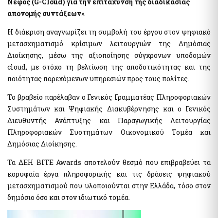
Νέφος (G-Cloud) για την επιτάχυνση της διαδικασίας
Public Welfare Property Digital Services
e-Individual Employment Status Report (DAYK)
απονομής συντάξεων
».
Η διάκριση αναγνωρίζει τη συμβολή του έργου στον ψηφιακό
Businesses
Real Estate
μετασχηματισμό κρίσιμων λειτουργιών της Δημόσιας
Out of Court Settlement
APAA Zone Price Estimates
Διοίκησης, μέσω της αξιοποίησης σύγχρονων υποδομών
Energy Products Tank Register
Real Estate Transactions Valuation Register
cloud, με στόχο τη βελτίωση της αποδοτικότητας και της
Real Beneficiaries Register
ποιότητας παρεχόμενων υπηρεσιών προς τους πολίτες.
Calculation Sheets of Objective Property Valuation
Protection of companies affected by Covid-19
Το βραβείο παρέλαβαν ο Γενικός Γραμματέας Πληροφοριακών
Traceability System for Tobacco Products (ID Issuer)
Συστημάτων και Ψηφιακής Διακυβέρνησης και ο Γενικός
Instructions - Forms
Διευθυντής Ανάπτυξης και Παραγωγικής Λειτουργίας
e-Forms
Real estate
Πληροφοριακών Συστημάτων Οικονομικού Τομέα και
Δημόσιας Διοίκησης.
Electronic Protection Platform of main residence
Other Public Administration Services
APAA Objective System of preperty Evaluation
Τα ΔΕΗ BITE Awards αποτελούν θεσμό που επιβραβεύει τα
National Notification Center (NNC)- Notification Center
APPA Zone Price Estimates
κορυφαία έργα πληροφορικής και τις δράσεις ψηφιακού
Public Administration horizontal information systems
Real Estate Transactions Valuation Register
users' authorization and management
μετασχηματισμού που υλοποιούνται στην Ελλάδα, τόσο στον
Real estate sq.m. correction statement platform to the Local
Private Sector User Authorization Service for access to
δημόσιο όσο και στον ιδιωτικό τομέα.
Authorities
specialized public information systems
Protection of the Main House of the Corona virus affected
Hellenic Republic Human Resources Registry