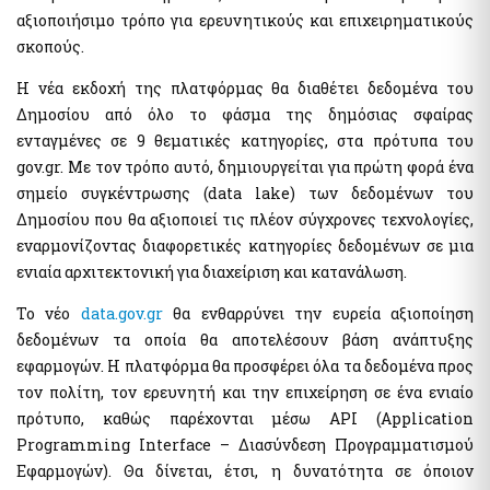
Αιγιαλοί - Δημόσια Περιουσία
Μισθοδοσία υπαλλήλων Υπ. Οικονομικών & Εποπτευόμενων
αξιοποιήσιμο τρόπο για ερευνητικούς και επιχειρηματικούς
Φορέων
e-Δημοπρασίες Αιγιαλών
σκοπούς.
e-Δελτίο Ατομικής Υπηρεσιακής Κατάστασης (ΔΑΥΚ)
Ευρετήριο και Χάρτης Καθορισμένου Αιγιαλού
Η νέα εκδοχή της πλατφόρμας θα διαθέτει δεδομένα του
e-Aιτήσεις προς τις Υπηρεσίες Δημόσιας Περιουσίας
Δημοσίου από όλο το φάσμα της δημόσιας σφαίρας
Ψηφιακές Υπηρεσίες Κοινωφελών Περιουσιών
Ακίνητα
ενταγμένες σε 9 θεματικές κατηγορίες, στα πρότυπα του
Εκτιμήσεις Τιμών Ζώνης ΑΠΑΑ
gov.gr. Με τον τρόπο αυτό, δημιουργείται για πρώτη φορά ένα
Μητρώο Αξιών Μεταβιβάσεων Ακινήτων
Επιχειρήσεις
σημείο συγκέντρωσης (data lake) των δεδομένων του
Φύλλα Υπολογισμού ΑΠΑΑ
Δημοσίου που θα αξιοποιεί τις πλέον σύγχρονες τεχνολογίες,
Εξωδικαστικός Μηχανισμός
εναρμονίζοντας διαφορετικές κατηγορίες δεδομένων σε μια
Μητρώο Δεξαμενών Ενεργειακών Προϊόντων
ενιαία αρχιτεκτονική για διαχείριση και κατανάλωση.
Μητρώο Πραγματικών Δικαιούχων
Οδηγίες - Έντυπα
Προστασία επιχειρήσεων πληγέντων Κορωνοϊού Αίτηση
e-Έντυπα
Το νέο
data.gov.gr
θα ενθαρρύνει την ευρεία αξιοποίηση
υπαγωγής στη διαδικασία συνεισφοράς Δημοσίου στην
δεδομένων τα οποία θα αποτελέσουν βάση ανάπτυξης
αποπληρωμή επιχειρηματικών δανείων
εφαρμογών. Η πλατφόρμα θα προσφέρει όλα τα δεδομένα προς
Know Your Business – (eGov-KYB)
Λοιπές Υπηρεσίες Δ.Δ.
τον πολίτη, τον ερευνητή και την επιχείρηση σε ένα ενιαίο
Σύστημα Ιχνηλασιμότητας Καπνικών Προϊόντων (ID Issuer)
Εθνικό Μητρώο Επικοινωνίας (Ε.Μ.Επ) Κέντρο Ειδοποιήσεων
πρότυπο, καθώς παρέχονται μέσω API (Application
Κράτος φιλικό προς τον πολίτη (ΔΔ)
Programming Interface – Διασύνδεση Προγραμματισμού
Υπηρεσία Εξουσιοδότησης Χρηστών Οριζόντιων
Aκίνητα
Εφαρμογών). Θα δίνεται, έτσι, η δυνατότητα σε όποιον
Πληροφοριακών Συστημάτων Δημόσιας Διοίκησης